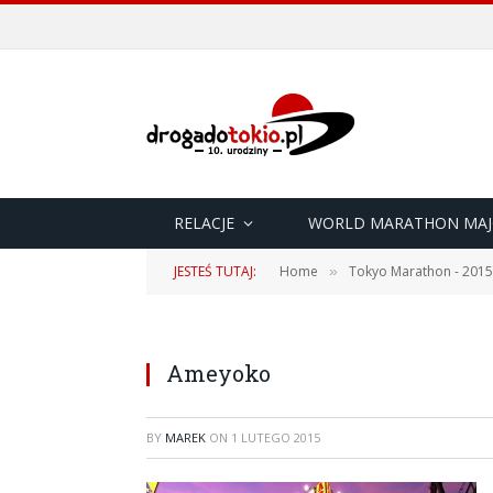
RELACJE
WORLD MARATHON MAJ
JESTEŚ TUTAJ:
Home
Tokyo Marathon - 2015
»
Ameyoko
BY
MAREK
ON
1 LUTEGO 2015