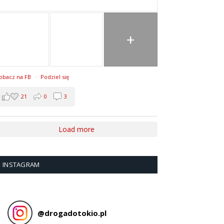
+
obacz na FB
·
Podziel się
21
0
3
Load more
INSTAGRAM
@
drogadotokio.pl