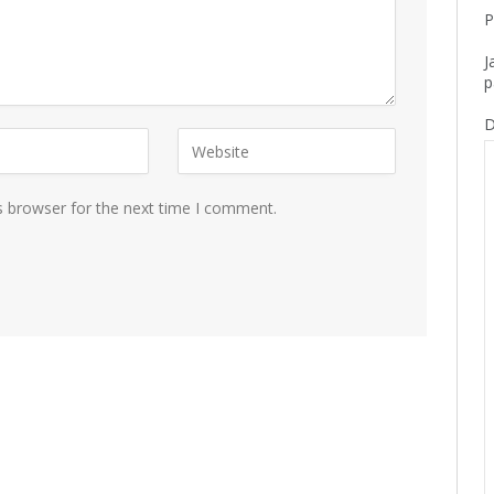
P
J
p
D
s browser for the next time I comment.