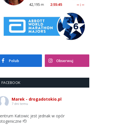
Polub
Obserwuj
FACEBOOK
Marek - drogadotokio.pl
7 dni temu
entrum Katowic jest jednak w opór
otogeniczne 🫡