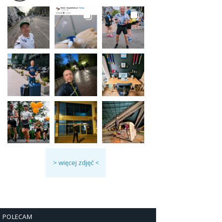
> więcej zdjęć <
POLECAM