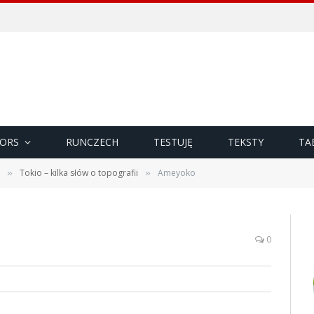
ORS
RUNCZECH
TESTUJĘ
TEKSTY
TA
Tokio – kilka słów o topografii
Ameyoko
»
»
0