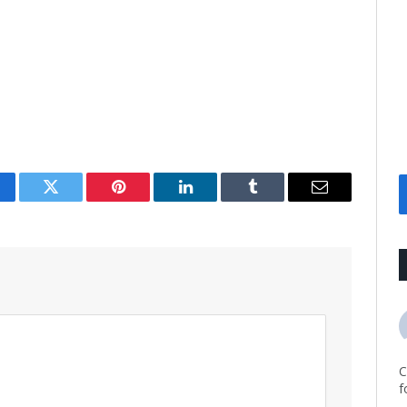
cebook
Twitter
Pinterest
LinkedIn
Tumblr
Email
C
f