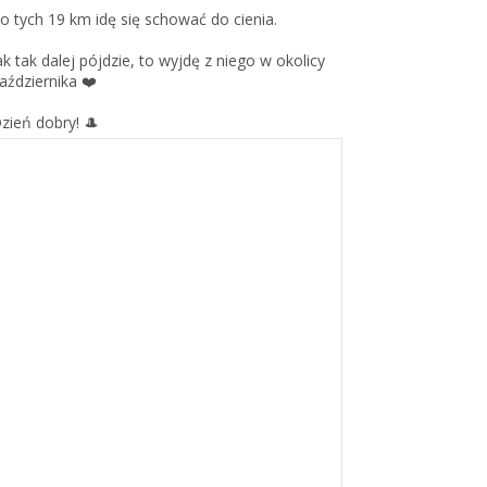
o tych 19 km idę się schować do cienia.
ak tak dalej pójdzie, to wyjdę z niego w okolicy
aździernika ❤️
zień dobry! 🎩