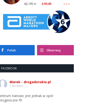
Polub
Obserwuj
FACEBOOK
Marek - drogadotokio.pl
7 dni temu
entrum Katowic jest jednak w opór
otogeniczne 🫡