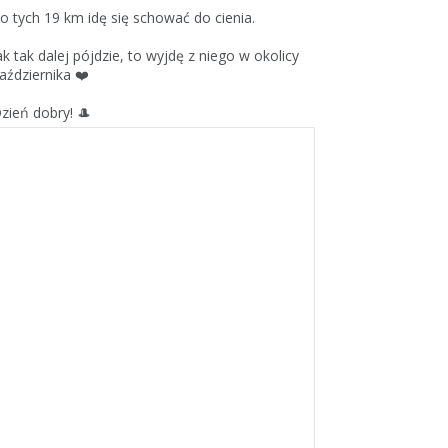
o tych 19 km idę się schować do cienia.
ak tak dalej pójdzie, to wyjdę z niego w okolicy
aździernika ❤️
zień dobry! 🎩