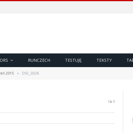
ORS
RUNCZECH
TESTUJĘ
TEKSTY
TA
zeń 2015
DSC_0326
»
0