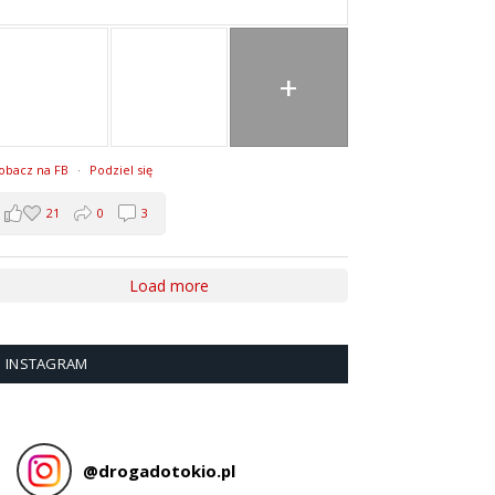
+
obacz na FB
·
Podziel się
21
0
3
Load more
INSTAGRAM
@
drogadotokio.pl