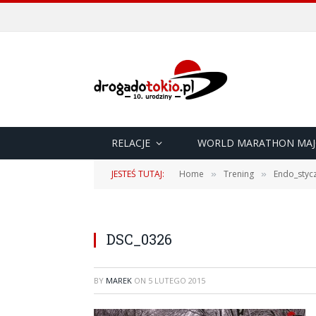
RELACJE
WORLD MARATHON MAJ
JESTEŚ TUTAJ:
Home
Trening
Endo_styc
»
»
DSC_0326
BY
MAREK
ON
5 LUTEGO 2015