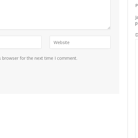
P
J
p
D
s browser for the next time I comment.