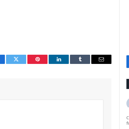
cebook
Twitter
Pinterest
LinkedIn
Tumblr
Email
C
f