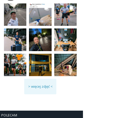
> więcej zdjęć <
POLECAM