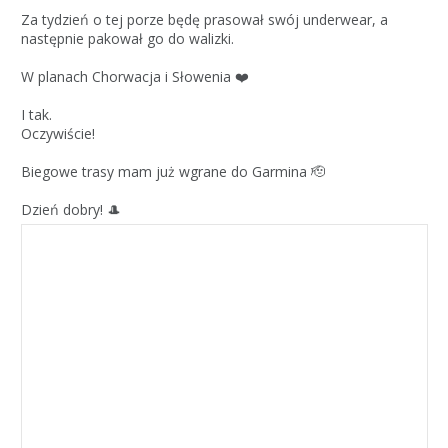
Za tydzień o tej porze będę prasował swój underwear, a
następnie pakował go do walizki.
W planach Chorwacja i Słowenia ❤️
I tak.
Oczywiście!
Biegowe trasy mam już wgrane do Garmina 🫡
Dzień dobry! 🎩