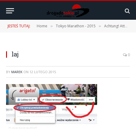
JESTEŚ TUTAJ:
Home
Tokyo Marathon - 2015
Achtung! Attenzione! Yattaman! -> Tokio Marathon 2015
»
»
laj
0
BY
MAREK
ON
12 LUTEGO 2015