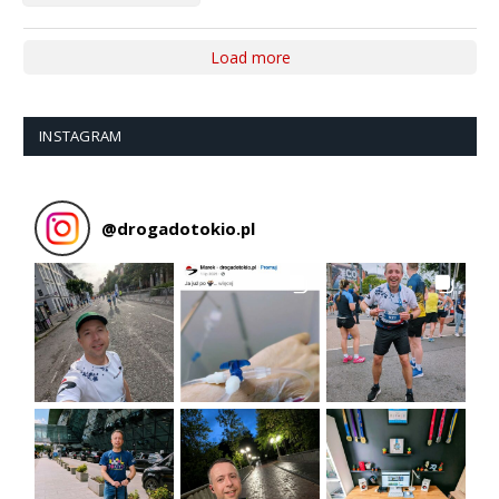
Load more
INSTAGRAM
@
drogadotokio.pl