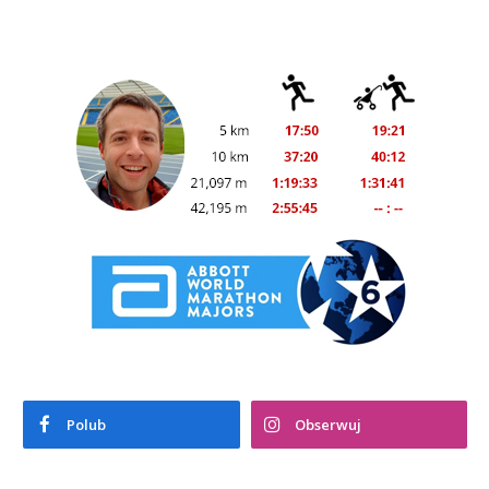
Polub
Obserwuj