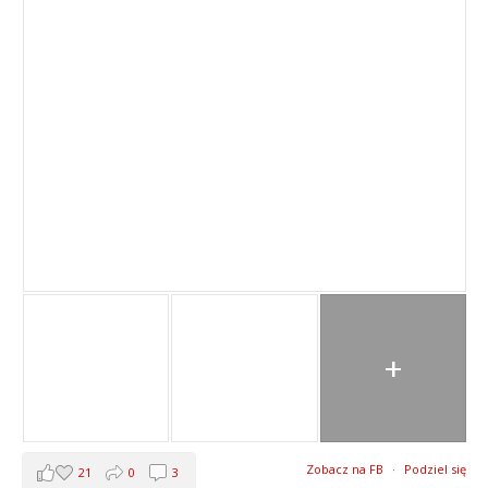
+
Zobacz na FB
·
Podziel się
21
0
3