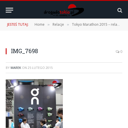
JESTEŚ TUTAJ:
Home
Relacje
Tokyo Marathon 2015 – relacja
»
»
»
IMG_7698
0
BY
MAREK
ON
25 LUTEGO 2015