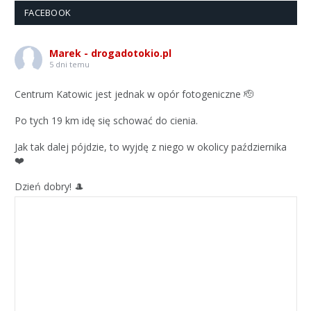
FACEBOOK
Marek - drogadotokio.pl
5 dni temu
Centrum Katowic jest jednak w opór fotogeniczne 🫡
Po tych 19 km idę się schować do cienia.
Jak tak dalej pójdzie, to wyjdę z niego w okolicy października
❤️
Dzień dobry! 🎩