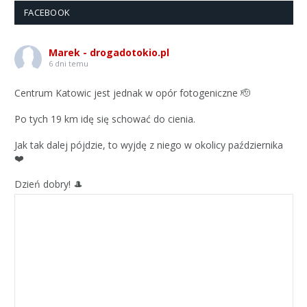
FACEBOOK
Marek - drogadotokio.pl
6 dni temu
Centrum Katowic jest jednak w opór fotogeniczne 🫡
Po tych 19 km idę się schować do cienia.
Jak tak dalej pójdzie, to wyjdę z niego w okolicy października
❤️
Dzień dobry! 🎩