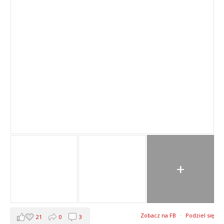
+
Zobacz na FB
·
Podziel się
21
0
3