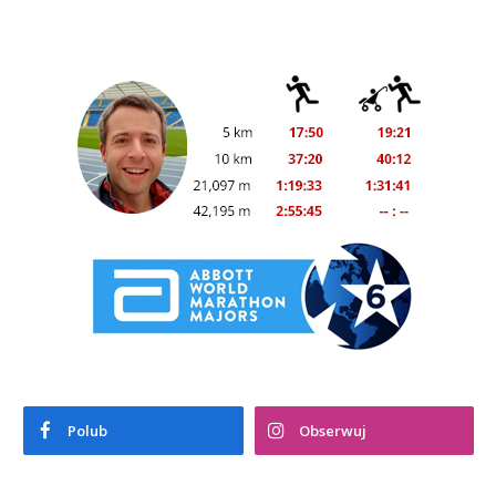
Polub
Obserwuj