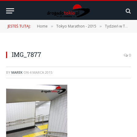
JESTEŚ TUTAJ:
Home
Tokyo Marathon - 2015
Tydzień w Tokio – część #1
»
»
IMG_7877
0
BY
MAREK
ON
4 MARCA 2015