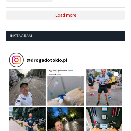
Load more
INSTAGRAM
@
drogadotokio.pl