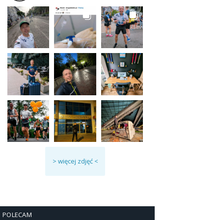
> więcej zdjęć <
POLECAM