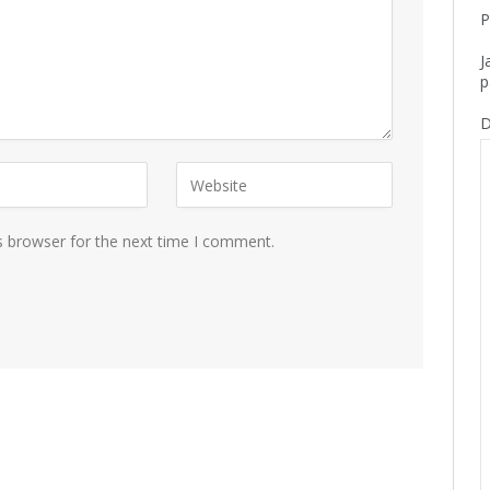
P
J
p
D
s browser for the next time I comment.