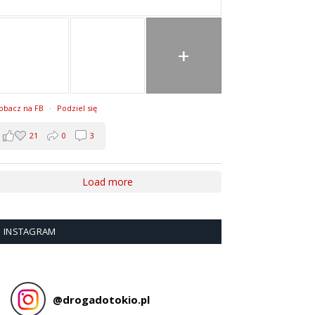
+
obacz na FB
·
Podziel się
21
0
3
Load more
INSTAGRAM
@
drogadotokio.pl