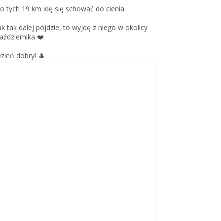
o tych 19 km idę się schować do cienia.
ak tak dalej pójdzie, to wyjdę z niego w okolicy
aździernika ❤️
zień dobry! 🎩