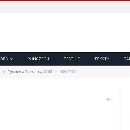
ORS
RUNCZECH
TESTUJĘ
TEKSTY
TA
Tydzień w Tokio – część #2
IMG_7459
»
»
0