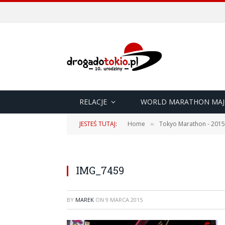
RELACJE
WORLD MARATHON MAJ
JESTEŚ TUTAJ:
Home
Tokyo Marathon - 2015
»
IMG_7459
BY
MAREK
ON
9 MARCA 2015