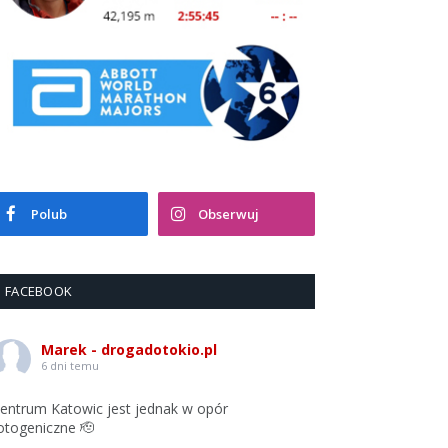
Polub
Obserwuj
FACEBOOK
Marek - drogadotokio.pl
6 dni temu
entrum Katowic jest jednak w opór
otogeniczne 🫡