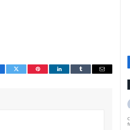
cebook
Twitter
Pinterest
LinkedIn
Tumblr
Email
C
f