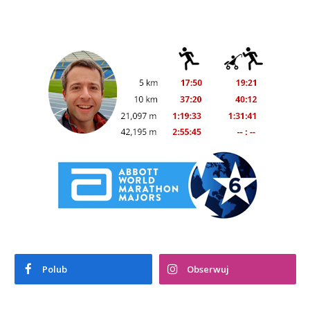
Polub
Obserwuj