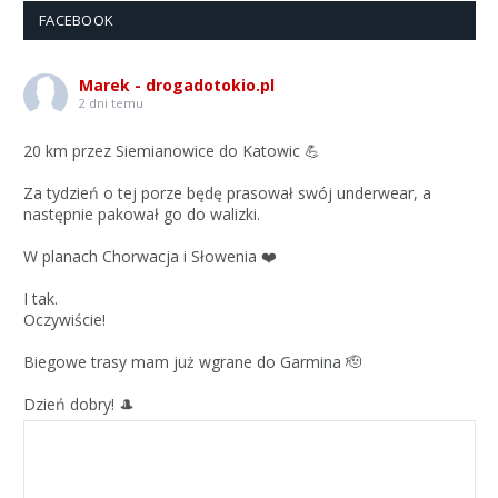
FACEBOOK
Marek - drogadotokio.pl
2 dni temu
20 km przez Siemianowice do Katowic 💪
Za tydzień o tej porze będę prasował swój underwear, a
następnie pakował go do walizki.
W planach Chorwacja i Słowenia ❤️
I tak.
Oczywiście!
Biegowe trasy mam już wgrane do Garmina 🫡
Dzień dobry! 🎩