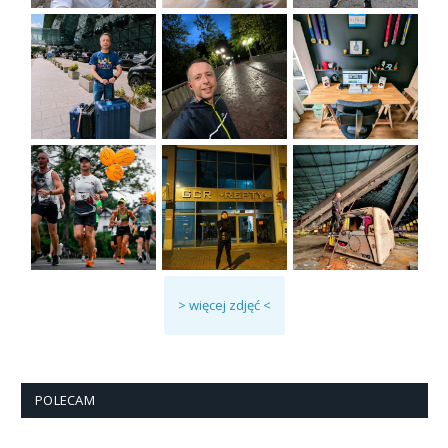
> więcej zdjęć <
POLECAM