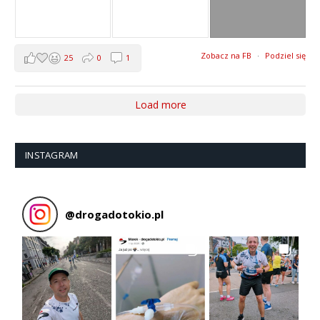
Zobacz na FB
·
Podziel się
25
0
1
Load more
INSTAGRAM
@
drogadotokio.pl