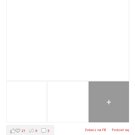
+
Zobacz na FB
·
Podziel się
21
0
3