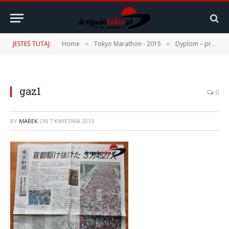
JESTEŚ TUTAJ:
Home
Tokyo Marathon - 2015
Dyplom – przesyłka z Japonii
»
»
gaz1
0
BY
MAREK
ON
7 KWIETNIA 2015