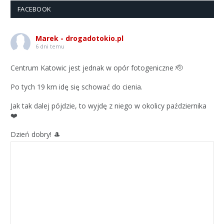
FACEBOOK
Marek - drogadotokio.pl
6 dni temu
Centrum Katowic jest jednak w opór fotogeniczne 🫡
Po tych 19 km idę się schować do cienia.
Jak tak dalej pójdzie, to wyjdę z niego w okolicy października
❤️
Dzień dobry! 🎩