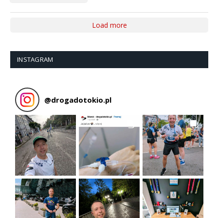
Load more
INSTAGRAM
@
drogadotokio.pl