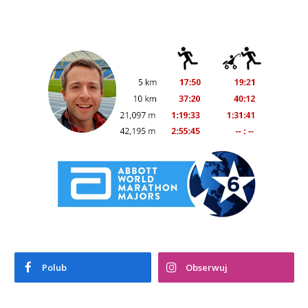
Polub
Obserwuj