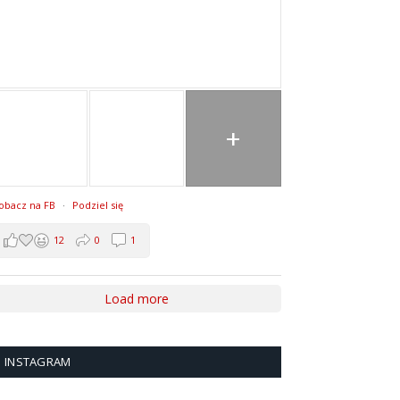
+
obacz na FB
·
Podziel się
12
0
1
Load more
INSTAGRAM