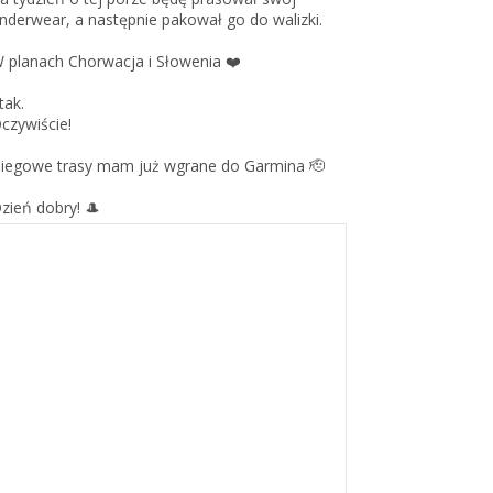
nderwear, a następnie pakował go do walizki.
 planach Chorwacja i Słowenia ❤️
 tak.
czywiście!
iegowe trasy mam już wgrane do Garmina 🫡
zień dobry! 🎩