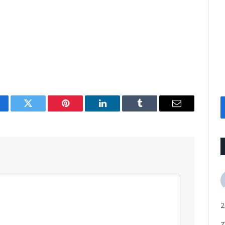
cebook
Twitter
Pinterest
LinkedIn
Tumblr
Email
2
Z