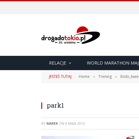
RELACJE
WORLD MARATHON MAJ
JESTEŚ TUTAJ:
Home
Trening
Endo_kwie
»
»
park1
BY
MAREK
ON
8 MAJA 2015