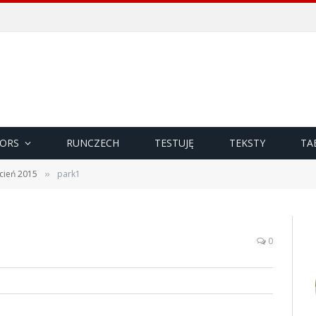
ORS
RUNCZECH
TESTUJĘ
TEKSTY
TA
cień 2015
park1
»
0