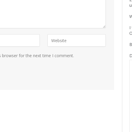
u
W
I
O
B
s browser for the next time I comment.
D