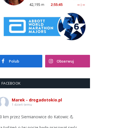
Polub
Obserwuj
FACEBOOK
Marek - drogadotokio.pl
1 dzień temu
0 km przez Siemianowice do Katowic 💪
a tydzień o tej porze będę prasował swój