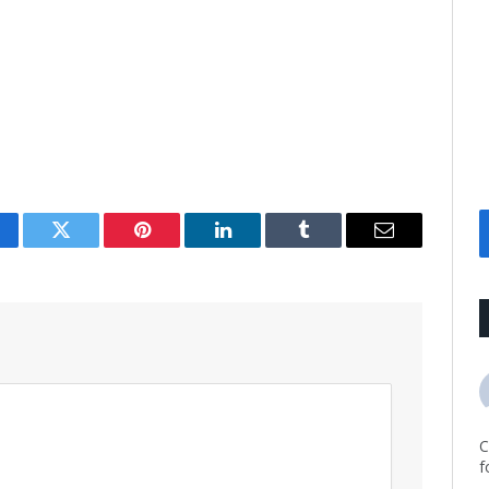
cebook
Twitter
Pinterest
LinkedIn
Tumblr
Email
C
f