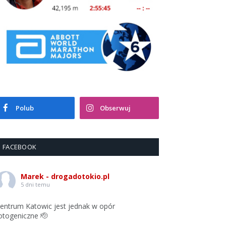
Polub
Obserwuj
FACEBOOK
Marek - drogadotokio.pl
5 dni temu
entrum Katowic jest jednak w opór
otogeniczne 🫡