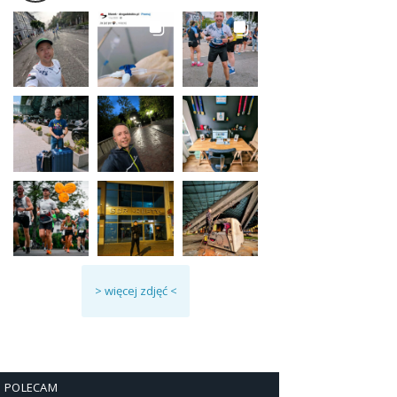
> więcej zdjęć <
POLECAM