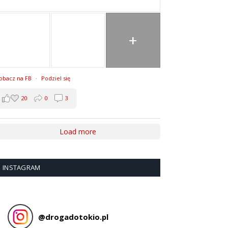
+
obacz na FB
·
Podziel się
20
0
3
Load more
INSTAGRAM
@
drogadotokio.pl