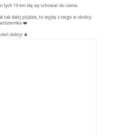
o tych 19 km idę się schować do cienia.
ak tak dalej pójdzie, to wyjdę z niego w okolicy
aździernika ❤️
zień dobry! 🎩