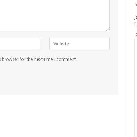
P
J
p
D
s browser for the next time I comment.