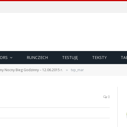
ORS
RUNCZECH
TESTUJĘ
TEKSTY
TA
zny Nocny Bieg Godzinny – 12.06.2015 r.
tvp_mar
»
0