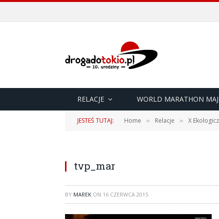
RELACJE
WORLD MARATHON MAJ
JESTEŚ TUTAJ:
Home
Relacje
X Ekologic
»
»
tvp_mar
BY
MAREK
ON
16 CZERWCA 2015