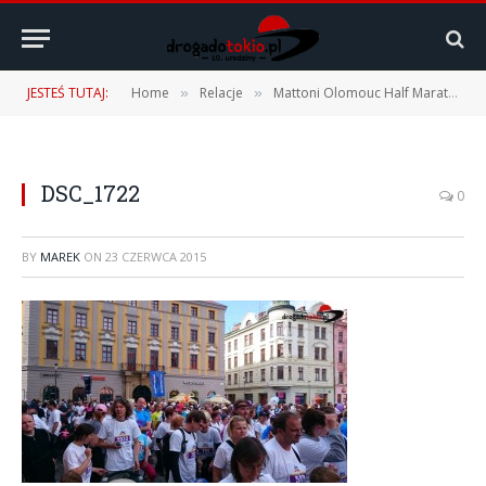
JESTEŚ TUTAJ:
Home
Relacje
Mattoni Olomouc Half Marathon – 20.06.2015 r. – vol. 1
»
»
DSC_1722
0
BY
MAREK
ON
23 CZERWCA 2015