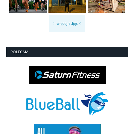
> więcej zdjęć <
POLECAM