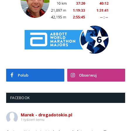
Polub
Obserwuj
FACEBOOK
Marek - drogadotokio.pl
1 tydzień temu