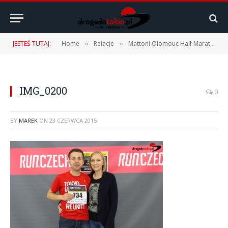
JESTEŚ TUTAJ:
Home
Relacje
Mattoni Olomouc Half Marathon – 20.06.2015 r. – vol. 1
»
»
IMG_0200
0
BY
MAREK
ON
23 CZERWCA 2015