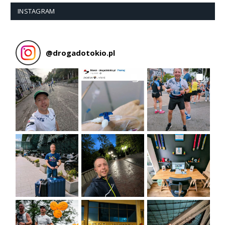
INSTAGRAM
@
drogadotokio.pl