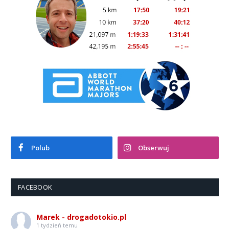
Polub
Obserwuj
FACEBOOK
Marek - drogadotokio.pl
1 tydzień temu