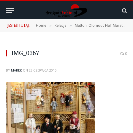
JESTEŚ TUTAJ:
Home
Relacje
Mattoni Olomouc Half Marathon – 20.06.2015 r. – vol. 1
»
»
IMG_0367
0
BY
MAREK
ON
23 CZERWCA 2015