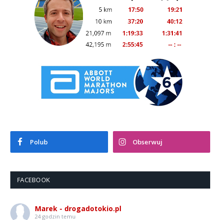
Polub
Obserwuj
FACEBOOK
Marek - drogadotokio.pl
24 godzin temu