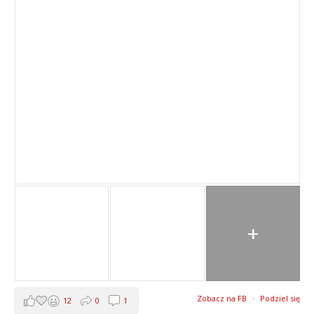
+
Zobacz na FB
·
Podziel się
12
0
1