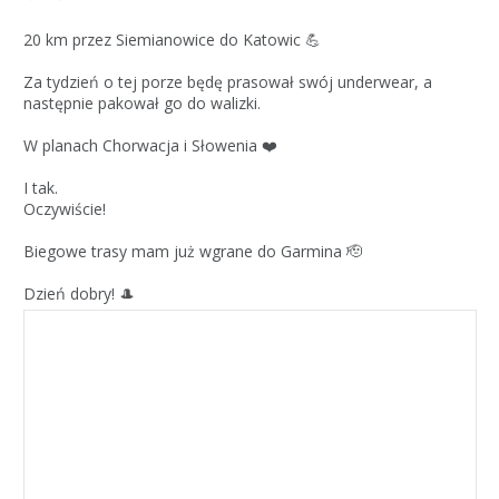
20 km przez Siemianowice do Katowic 💪
Za tydzień o tej porze będę prasował swój underwear, a
następnie pakował go do walizki.
W planach Chorwacja i Słowenia ❤️
I tak.
Oczywiście!
Biegowe trasy mam już wgrane do Garmina 🫡
Dzień dobry! 🎩