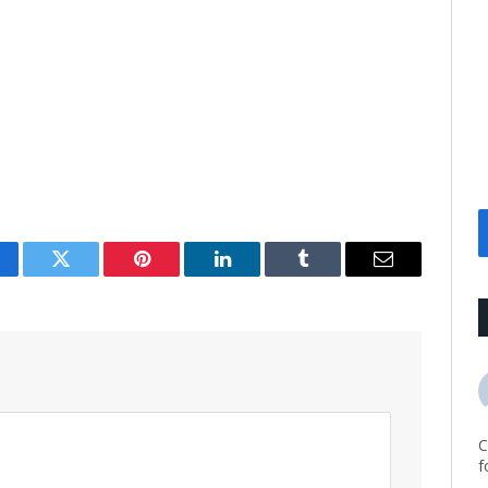
cebook
Twitter
Pinterest
LinkedIn
Tumblr
Email
C
f