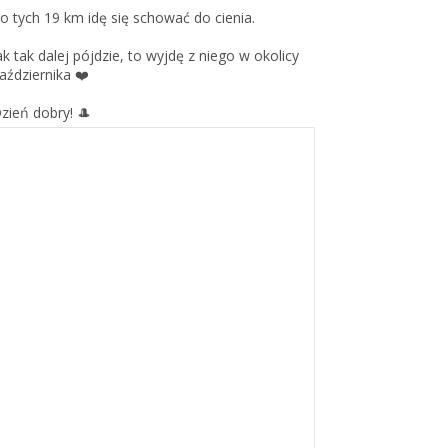
o tych 19 km idę się schować do cienia.
ak tak dalej pójdzie, to wyjdę z niego w okolicy
aździernika ❤️
zień dobry! 🎩