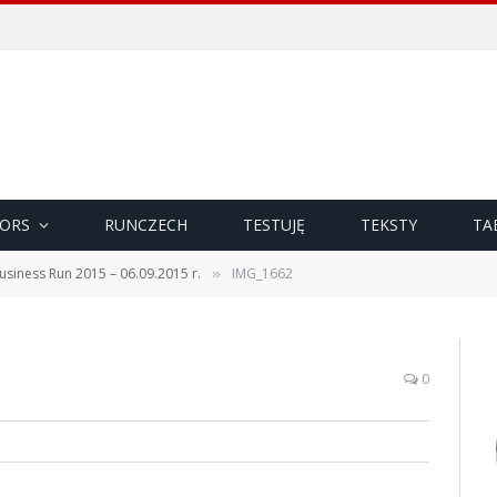
ORS
RUNCZECH
TESTUJĘ
TEKSTY
TA
usiness Run 2015 – 06.09.2015 r.
IMG_1662
»
0