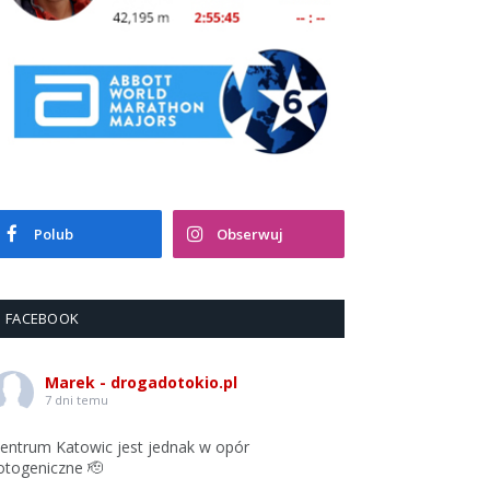
Polub
Obserwuj
FACEBOOK
Marek - drogadotokio.pl
7 dni temu
entrum Katowic jest jednak w opór
otogeniczne 🫡