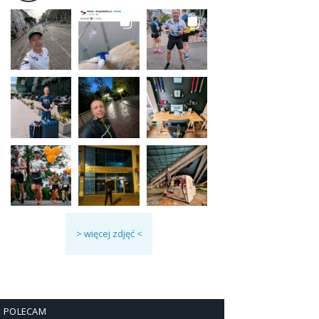
> więcej zdjęć <
POLECAM