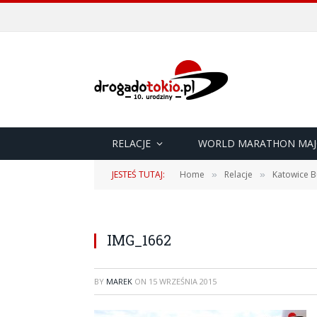
RELACJE
WORLD MARATHON MAJ
JESTEŚ TUTAJ:
Home
Relacje
Katowice B
»
»
IMG_1662
BY
MAREK
ON
15 WRZEŚNIA 2015