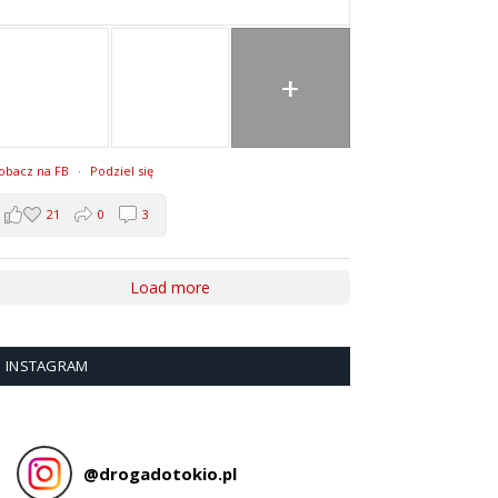
+
obacz na FB
·
Podziel się
21
0
3
Load more
INSTAGRAM
@
drogadotokio.pl