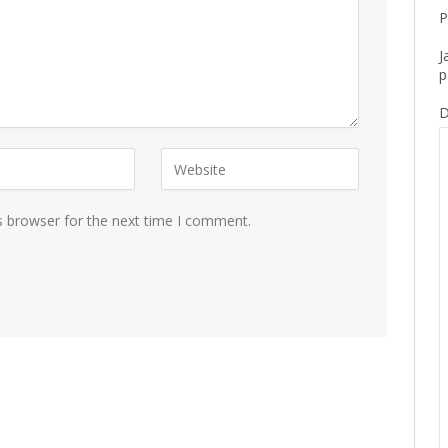
P
J
p
D
s browser for the next time I comment.