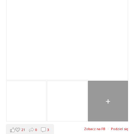
+
Zobacz na FB
·
Podziel się
21
0
3