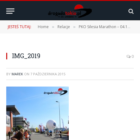
JESTEŚ TUTAJ:
Home
Relacje
PKO Silesia Marathon – 04.10.2015 r.
»
»
IMG_2019
0
BY
MAREK
ON
7 PAŹDZIERNIKA 2015