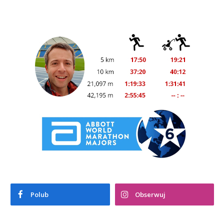
Polub
Obserwuj