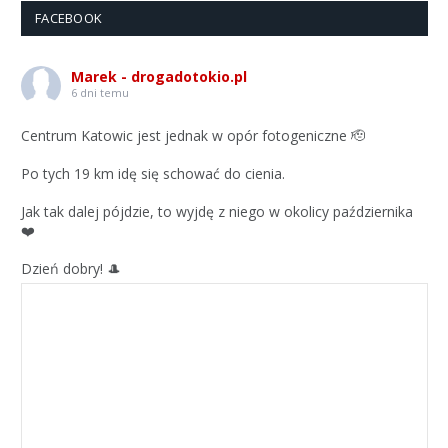
FACEBOOK
Marek - drogadotokio.pl
6 dni temu
Centrum Katowic jest jednak w opór fotogeniczne 🫡
Po tych 19 km idę się schować do cienia.
Jak tak dalej pójdzie, to wyjdę z niego w okolicy października
❤️
Dzień dobry! 🎩