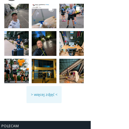
> więcej zdjęć <
POLECAM