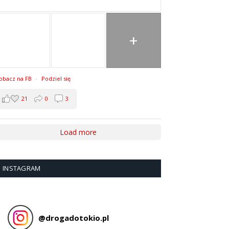
+
obacz na FB
·
Podziel się
21
0
3
Load more
INSTAGRAM
@
drogadotokio.pl