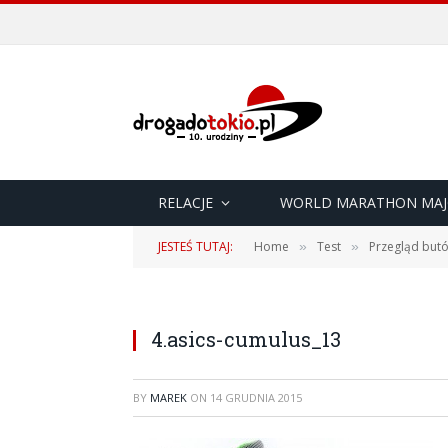
RELACJE
WORLD MARATHON MAJ
JESTEŚ TUTAJ:
Home
Test
Przegląd but
»
»
4.asics-cumulus_13
BY
MAREK
ON
14 GRUDNIA 2015