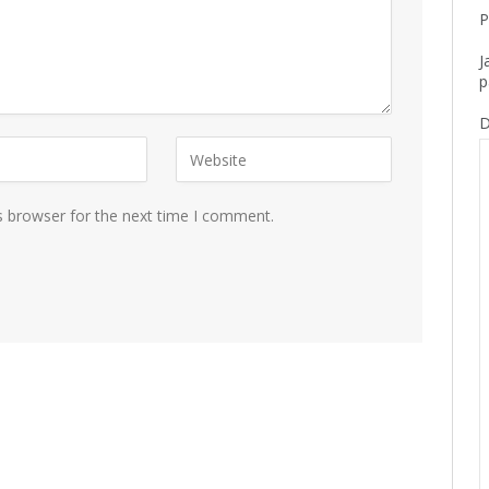
P
J
p
D
s browser for the next time I comment.