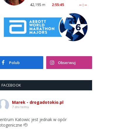
Polub
Obserwuj
FACEBOOK
Marek - drogadotokio.pl
7 dni temu
entrum Katowic jest jednak w opór
otogeniczne 🫡