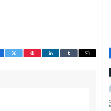
cebook
Twitter
Pinterest
LinkedIn
Tumblr
Email
C
f