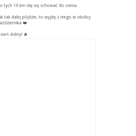
o tych 19 km idę się schować do cienia.
ak tak dalej pójdzie, to wyjdę z niego w okolicy
aździernika ❤️
zień dobry! 🎩