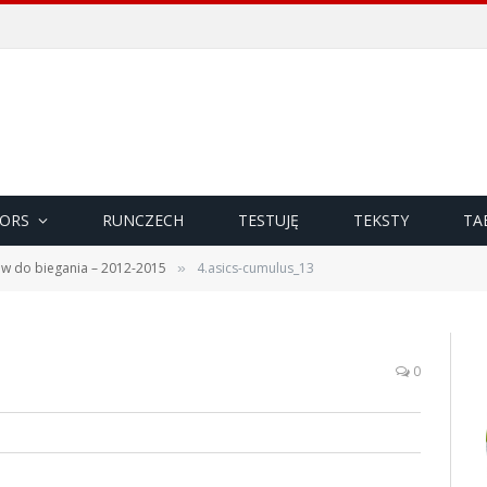
ORS
RUNCZECH
TESTUJĘ
TEKSTY
TA
ów do biegania – 2012-2015
4.asics-cumulus_13
»
0