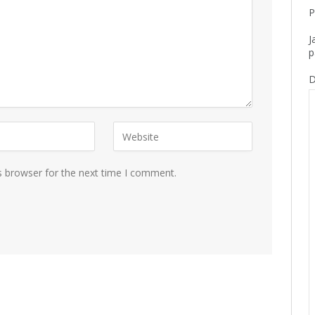
P
J
p
D
s browser for the next time I comment.