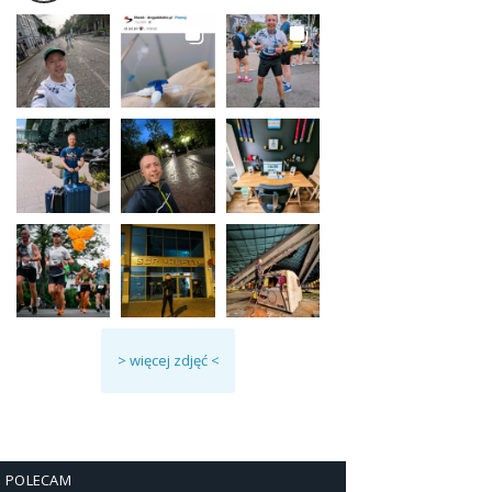
> więcej zdjęć <
POLECAM