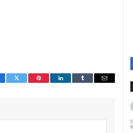
cebook
Twitter
Pinterest
LinkedIn
Tumblr
Email
C
f