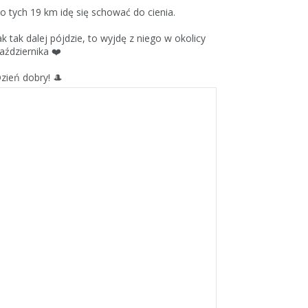
o tych 19 km idę się schować do cienia.
ak tak dalej pójdzie, to wyjdę z niego w okolicy
aździernika ❤️
zień dobry! 🎩