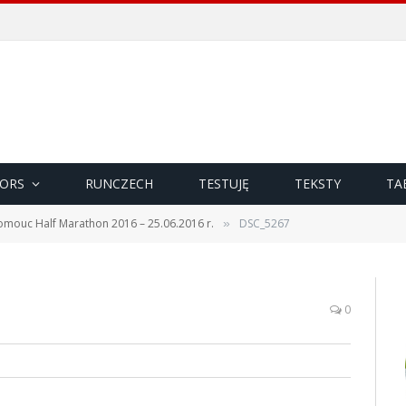
ORS
RUNCZECH
TESTUJĘ
TEKSTY
TA
omouc Half Marathon 2016 – 25.06.2016 r.
DSC_5267
»
0