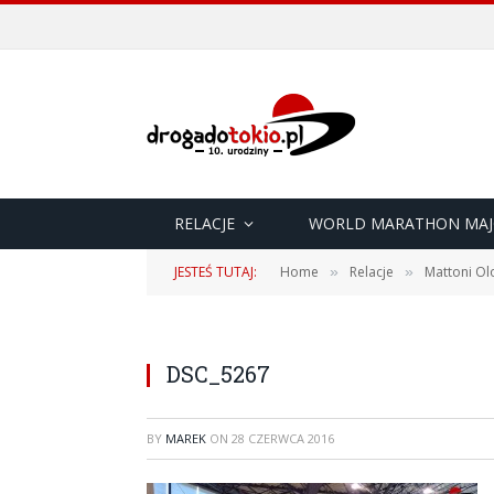
RELACJE
WORLD MARATHON MAJ
JESTEŚ TUTAJ:
Home
Relacje
Mattoni Ol
»
»
DSC_5267
BY
MAREK
ON
28 CZERWCA 2016