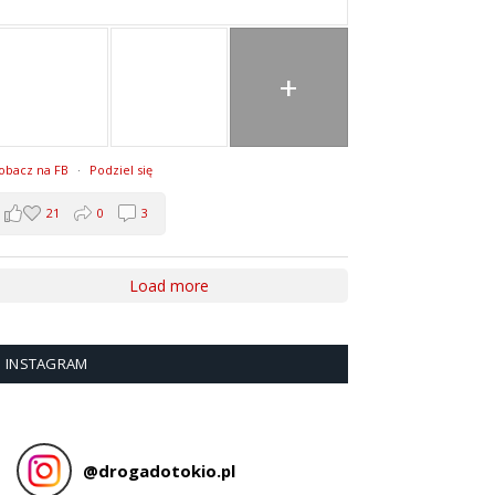
+
obacz na FB
·
Podziel się
21
0
3
Load more
INSTAGRAM
@
drogadotokio.pl