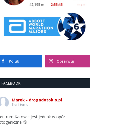
Polub
Obserwuj
FACEBOOK
Marek - drogadotokio.pl
5 dni temu
entrum Katowic jest jednak w opór
otogeniczne 🫡