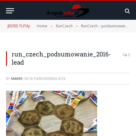
JESTEŚ TUTAJ:
Home
RunCzech
RunCzech – podsumowanie 2016 r.
»
»
run_czech_podsumowanie_2016-
0
lead
BY
MAREK
ON
20 PAŹDZIERNIKA 2016