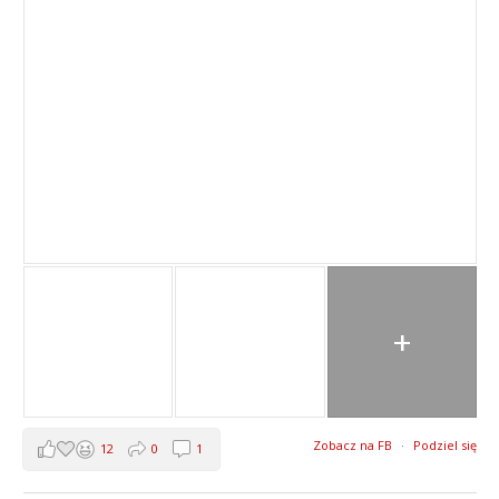
+
Zobacz na FB
·
Podziel się
12
0
1