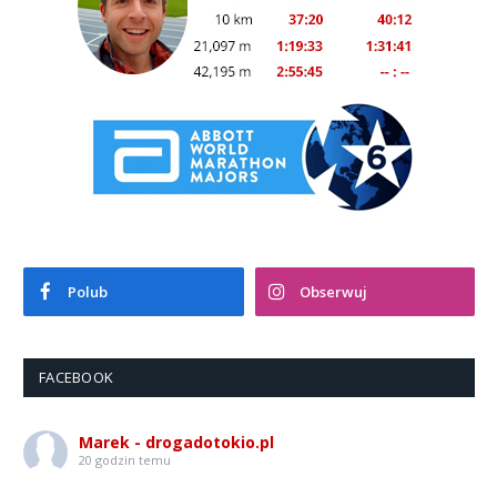
Polub
Obserwuj
FACEBOOK
Marek - drogadotokio.pl
20 godzin temu