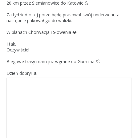
20 km przez Siemianowice do Katowic 💪
Za tydzień o tej porze będę prasował swój underwear, a
następnie pakował go do walizki.
W planach Chorwacja i Słowenia ❤️
I tak.
Oczywiście!
Biegowe trasy mam już wgrane do Garmina 🫡
Dzień dobry! 🎩