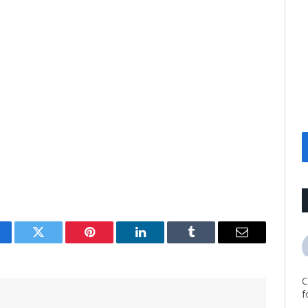
cebook
Twitter
Pinterest
LinkedIn
Tumblr
Email
C
f