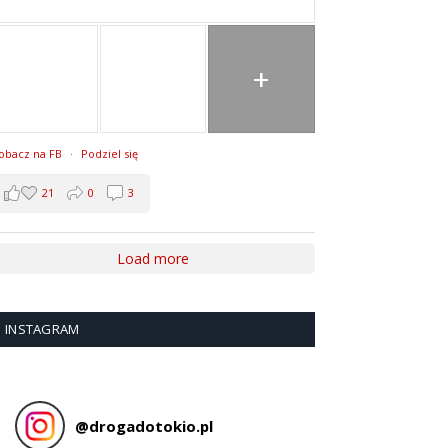
+
obacz na FB
·
Podziel się
21
0
3
Load more
INSTAGRAM
@
drogadotokio.pl