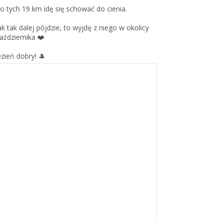
o tych 19 km idę się schować do cienia.
ak tak dalej pójdzie, to wyjdę z niego w okolicy
aździernika ❤️
zień dobry! 🎩