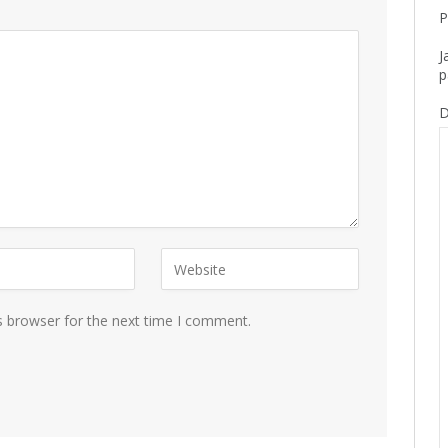
P
J
p
D
s browser for the next time I comment.