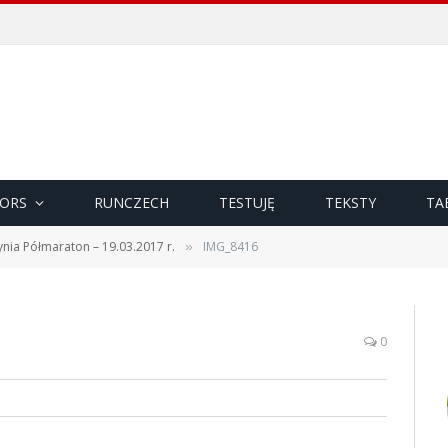
ORS
RUNCZECH
TESTUJĘ
TEKSTY
TA
ia Półmaraton – 19.03.2017 r.
IMG_8416
»
0