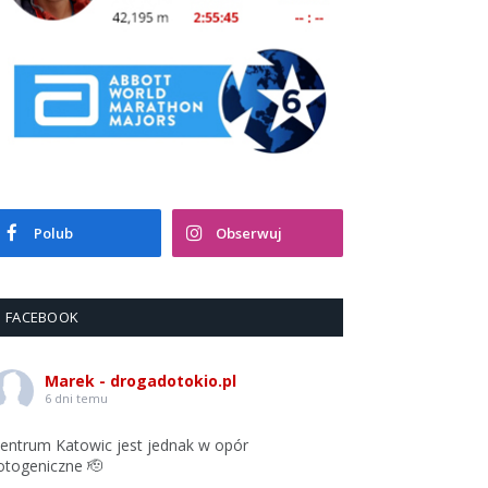
Polub
Obserwuj
FACEBOOK
Marek - drogadotokio.pl
6 dni temu
entrum Katowic jest jednak w opór
otogeniczne 🫡