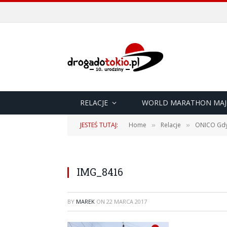
RELACJE
WORLD MARATHON MAJ
JESTEŚ TUTAJ:
Home
Relacje
ONICO Gdyn
»
»
IMG_8416
BY
MAREK
ON
22 MARCA 2017