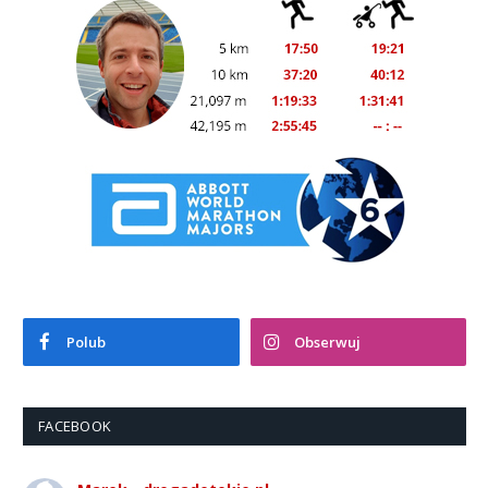
Polub
Obserwuj
FACEBOOK