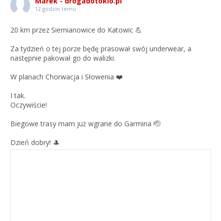
Marek - drogadotokio.pl
12 godzin temu
20 km przez Siemianowice do Katowic 💪
Za tydzień o tej porze będę prasował swój underwear, a
następnie pakował go do walizki.
W planach Chorwacja i Słowenia ❤️
I tak.
Oczywiście!
Biegowe trasy mam już wgrane do Garmina 🫡
Dzień dobry! 🎩