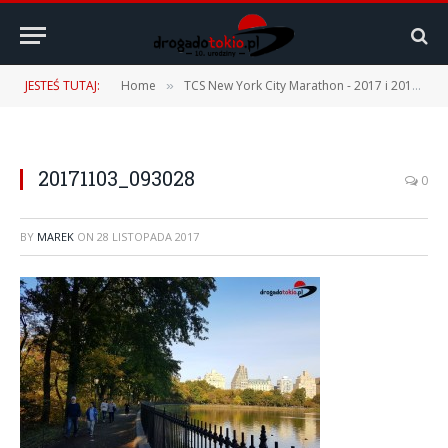
JESTEŚ TUTAJ:
Home
TCS New York City Marathon - 2017 i 2019
»
»
20171103_093028
0
BY
MAREK
ON
28 LISTOPADA 2017