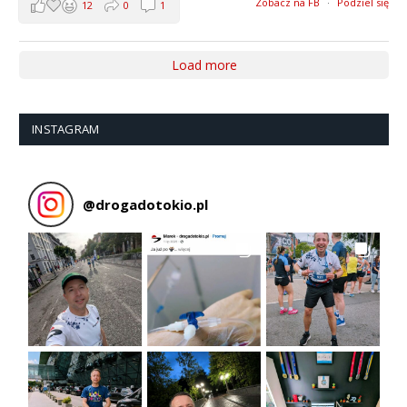
Zobacz na FB
·
Podziel się
12
0
1
Load more
INSTAGRAM
@
drogadotokio.pl