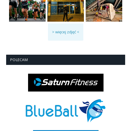
> więcej zdjęć <
POLECAM