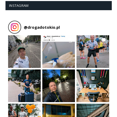
INSTAGRAM
@
drogadotokio.pl