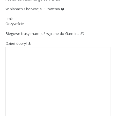
W planach Chorwacja i Słowenia ❤️
I tak.
Oczywiście!
Biegowe trasy mam już wgrane do Garmina 🫡
Dzień dobry! 🎩