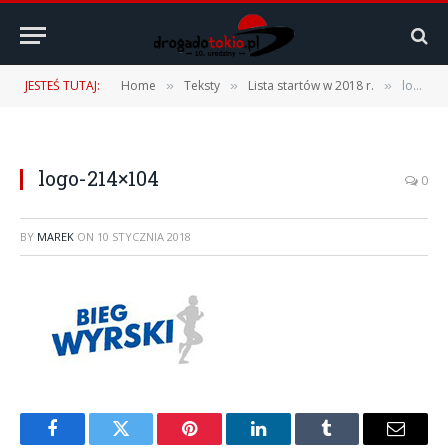
JESTEŚ TUTAJ:
Home
Teksty
Lista startów w 2018 r.
logo-214×104
»
»
»
logo-214×104
0
BY
MAREK
ON
10 STYCZNIA 2018
Facebook
Twitter
Pinterest
LinkedIn
Tumblr
Email