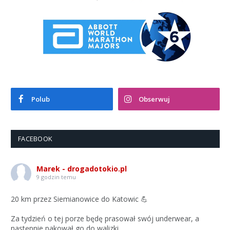
Polub
Obserwuj
FACEBOOK
Marek - drogadotokio.pl
9 godzin temu
20 km przez Siemianowice do Katowic 💪
Za tydzień o tej porze będę prasował swój underwear, a
następnie pakował go do walizki.