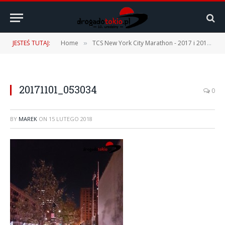
JESTEŚ TUTAJ:
Home
TCS New York City Marathon - 2017 i 2019
»
»
20171101_053034
0
BY
MAREK
ON
15 LUTEGO 2018