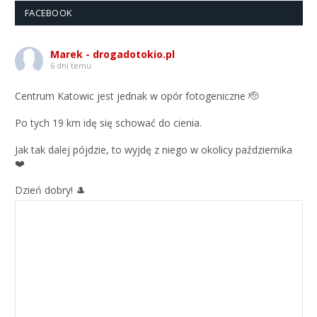
FACEBOOK
Marek - drogadotokio.pl
6 dni temu
Centrum Katowic jest jednak w opór fotogeniczne 🫡
Po tych 19 km idę się schować do cienia.
Jak tak dalej pójdzie, to wyjdę z niego w okolicy października
❤️
Dzień dobry! 🎩