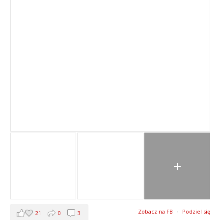
+
Zobacz na FB
·
Podziel się
21
0
3