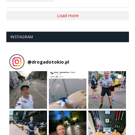
Load more
INSTAGRAM
@
drogadotokio.pl