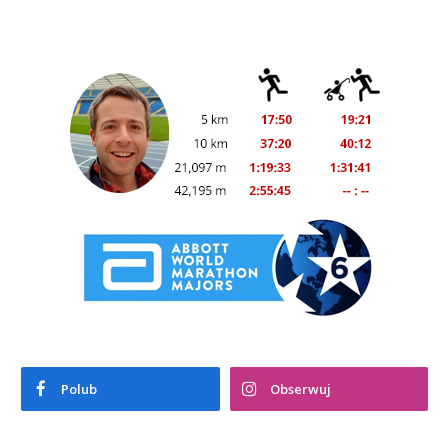
Polub
Obserwuj