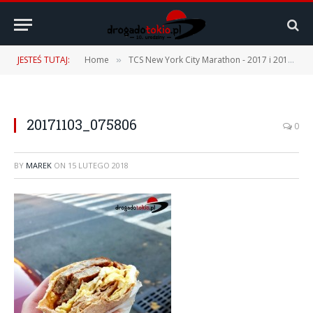
JESTEŚ TUTAJ:
Home
TCS New York City Marathon - 2017 i 2019
»
»
20171103_075806
0
BY
MAREK
ON
15 LUTEGO 2018