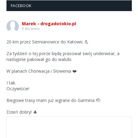
FACEBOOK
Marek - drogadotokio.pl
3 dni temu
20 km przez Siemianowice do Katowic 💪
Za tydzień o tej porze będę prasował swój underwear, a
następnie pakował go do walizki.
W planach Chorwacja i Słowenia ❤️
I tak.
Oczywiście!
Biegowe trasy mam już wgrane do Garmina 🫡
Dzień dobry! 🎩