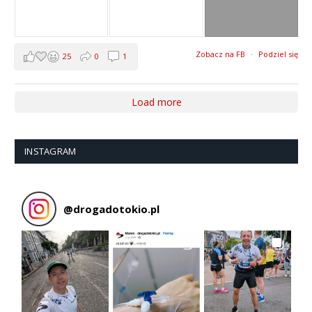
Zobacz na FB
·
Podziel się
25
0
1
Load more
INSTAGRAM
@
drogadotokio.pl