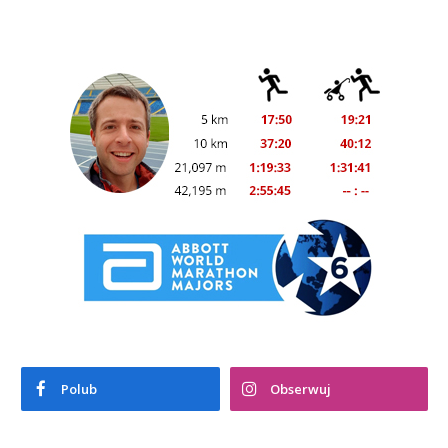
Polub
Obserwuj