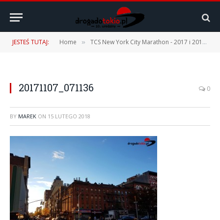
JESTEŚ TUTAJ:
Home
TCS New York City Marathon - 2017 i 2019
»
»
20171107_071136
0
BY
MAREK
ON
15 LUTEGO 2018