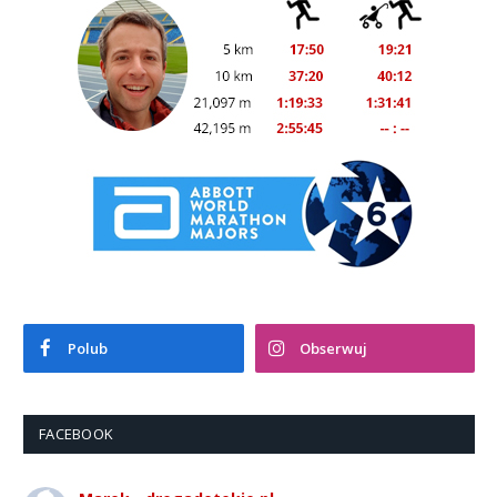
Polub
Obserwuj
FACEBOOK