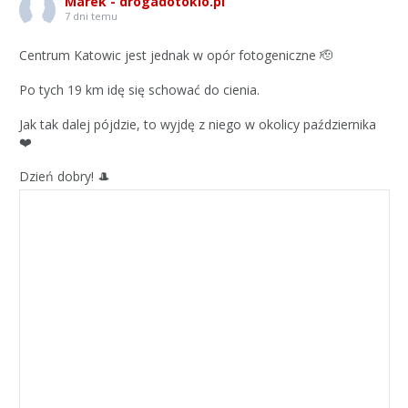
Marek - drogadotokio.pl
7 dni temu
Centrum Katowic jest jednak w opór fotogeniczne 🫡
Po tych 19 km idę się schować do cienia.
Jak tak dalej pójdzie, to wyjdę z niego w okolicy października
❤️
Dzień dobry! 🎩