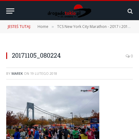
JESTEŚ TUTAJ:
Home
TCS New York City Marathon - 2017 i 2019
»
»
20171105_080224
0
BY
MAREK
ON
19 LUTEGO 2018