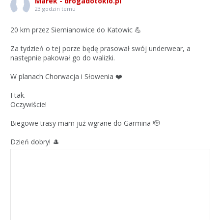
Marek - drogadotokio.pl
23 godzin temu
20 km przez Siemianowice do Katowic 💪
Za tydzień o tej porze będę prasował swój underwear, a
następnie pakował go do walizki.
W planach Chorwacja i Słowenia ❤️
I tak.
Oczywiście!
Biegowe trasy mam już wgrane do Garmina 🫡
Dzień dobry! 🎩