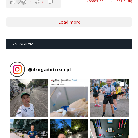
Zobacz na FB
·
Podziel się
12
0
1
Load more
INSTAGRAM
@
drogadotokio.pl