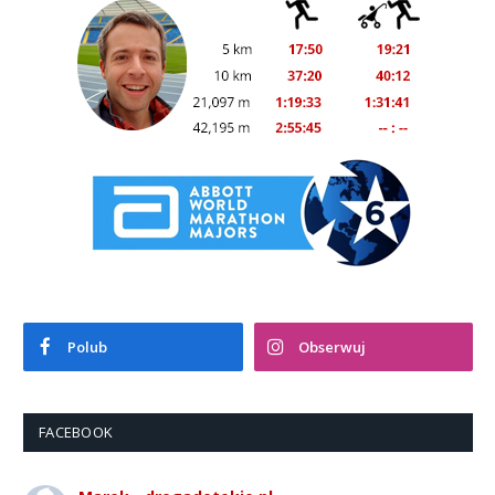
Polub
Obserwuj
FACEBOOK