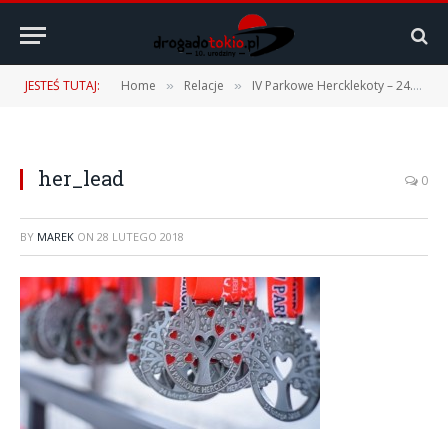
JESTEŚ TUTAJ:
Home
Relacje
IV Parkowe Hercklekoty – 24.02.2018 r.
»
»
her_lead
0
BY
MAREK
ON
28 LUTEGO 2018