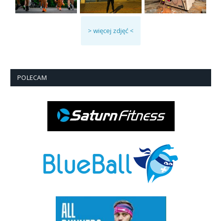
> więcej zdjęć <
POLECAM