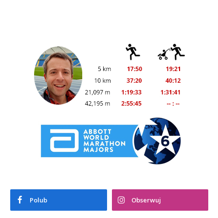
Polub
Obserwuj