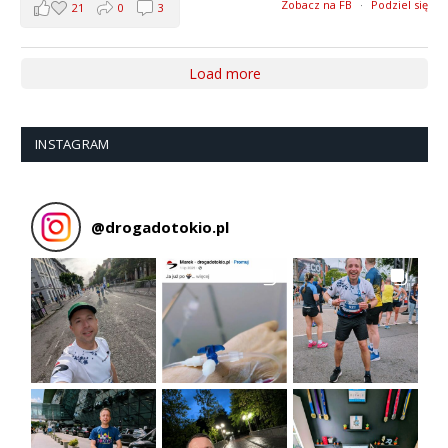
Zobacz na FB
·
Podziel się
21
0
3
Load more
INSTAGRAM
@
drogadotokio.pl