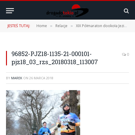
JESTEŚ TUTAJ:
Home
Relacje
XIX Półmaraton dookoła Jeziora Żywieckiego – 18.03.2018 r.
»
»
96852-PJZ18-1135-21-000101-
0
pjz18_03_rzs_20180318_113007
BY
MAREK
ON
26 MARCA 2018