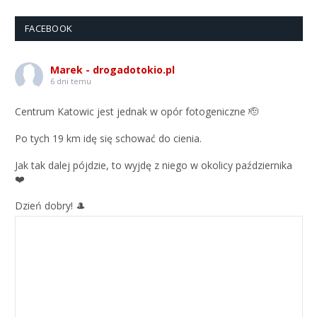
FACEBOOK
Marek - drogadotokio.pl
6 dni temu
Centrum Katowic jest jednak w opór fotogeniczne 🫡
Po tych 19 km idę się schować do cienia.
Jak tak dalej pójdzie, to wyjdę z niego w okolicy października
❤️
Dzień dobry! 🎩