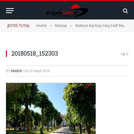
JESTEŚ TUTAJ:
Home
Relacje
Mattoni Karlovy Vary Half Marathon 2018 – 19.05.2018 r.
»
»
20180518_152303
0
BY
MAREK
ON
22 MAJA 2018