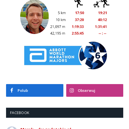
Polub
Obserwuj
FACEBOOK