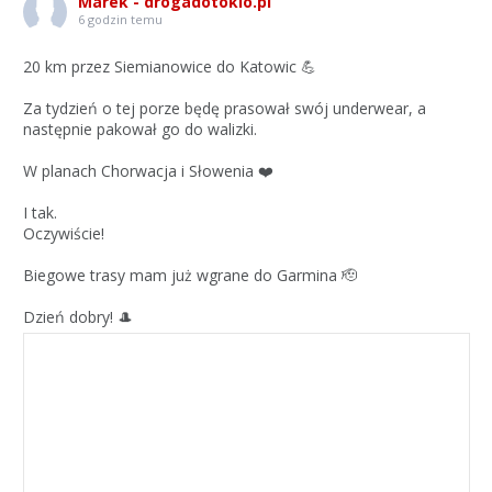
Marek - drogadotokio.pl
6 godzin temu
20 km przez Siemianowice do Katowic 💪
Za tydzień o tej porze będę prasował swój underwear, a
następnie pakował go do walizki.
W planach Chorwacja i Słowenia ❤️
I tak.
Oczywiście!
Biegowe trasy mam już wgrane do Garmina 🫡
Dzień dobry! 🎩