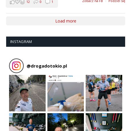
Zobacz na FB
·
Podziel się
12
0
1
Load more
INSTAGRAM
@
drogadotokio.pl