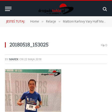
JESTEŚ TUTAJ:
Home
Relacje
Mattoni Karlovy Vary Half Marathon 2018 – 19.05.2018 r.
»
»
20180518_153025
0
BY
MAREK
ON
22 MAJA 2018