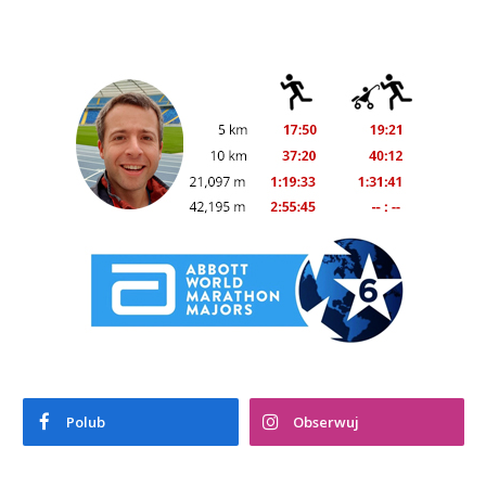
Polub
Obserwuj