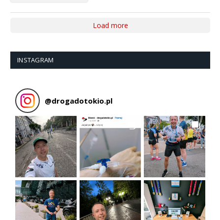
Load more
INSTAGRAM
@
drogadotokio.pl