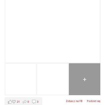
+
Zobacz na FB
·
Podziel się
21
0
3