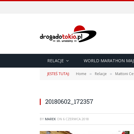
RELACJE
WORLD MARATHON MAJ
JESTEŚ TUTAJ:
Home
Relacje
Mattoni Ce
»
»
20180602_172357
BY
MAREK
ON
6 CZERWCA 2018