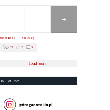
+
obacz na FB
·
Podziel się
21
0
3
Load more
INSTAGRAM
@
drogadotokio.pl