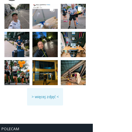
> więcej zdjęć <
POLECAM