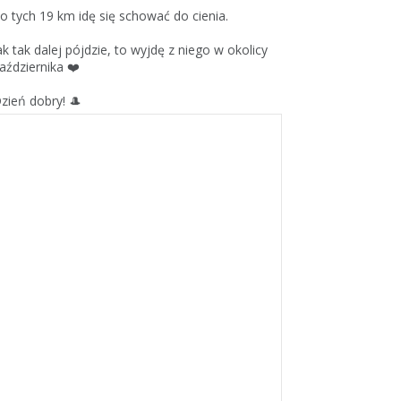
o tych 19 km idę się schować do cienia.
ak tak dalej pójdzie, to wyjdę z niego w okolicy
aździernika ❤️
zień dobry! 🎩