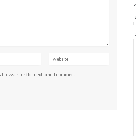
P
J
p
D
s browser for the next time I comment.