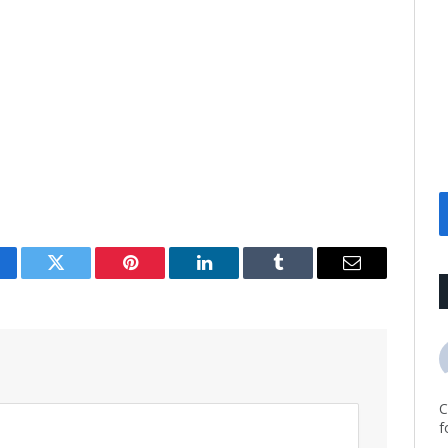
cebook
Twitter
Pinterest
LinkedIn
Tumblr
Email
C
f