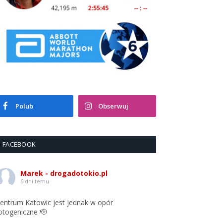
Polub
Obserwuj
FACEBOOK
Marek - drogadotokio.pl
6 dni temu
entrum Katowic jest jednak w opór
otogeniczne 🫡