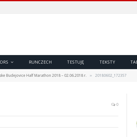
ORS
RUNCZECH
TESTUJĘ
TEKSTY
TA
ske Budejovice Half Marathon 2018 – 02.06.2018 r.
20180602_172357
»
0