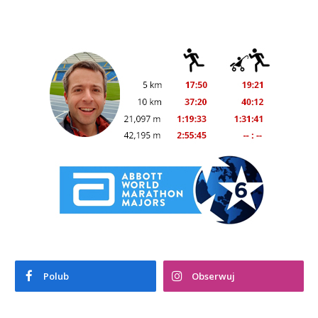
Polub
Obserwuj