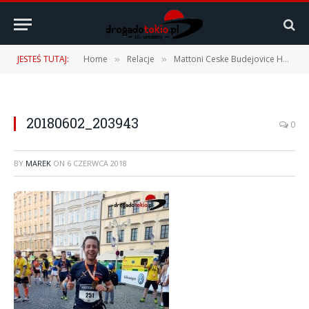
JESTEŚ TUTAJ:
Home
Relacje
Mattoni Ceske Budejovice Half Marathon 2018 – 02.06.2018 r.
»
»
20180602_203943
0
BY
MAREK
ON
6 CZERWCA 2018