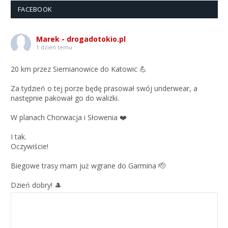
FACEBOOK
Marek - drogadotokio.pl
1 dzień temu
20 km przez Siemianowice do Katowic 💪
Za tydzień o tej porze będę prasował swój underwear, a
następnie pakował go do walizki.
W planach Chorwacja i Słowenia ❤️
I tak.
Oczywiście!
Biegowe trasy mam już wgrane do Garmina 🫡
Dzień dobry! 🎩