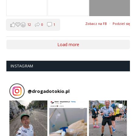
Zobacz na FB
·
Podziel się
12
0
1
Load more
INSTAGRAM
@
drogadotokio.pl