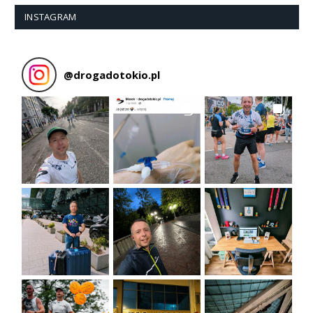
INSTAGRAM
@
drogadotokio.pl