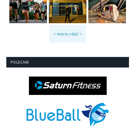
> więcej zdjęć <
POLECAM