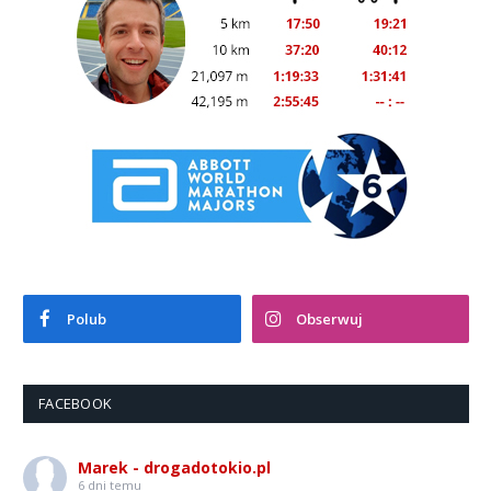
Polub
Obserwuj
FACEBOOK
Marek - drogadotokio.pl
6 dni temu