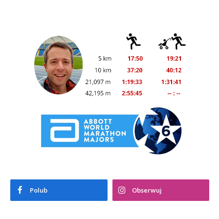
Polub
Obserwuj