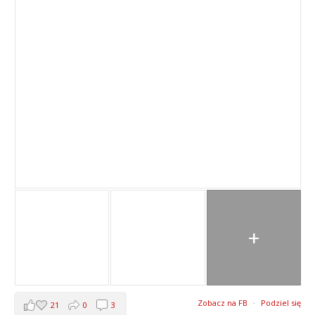
+
Zobacz na FB
·
Podziel się
21
0
3