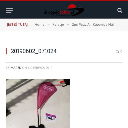
JESTEŚ TUTAJ:
Home
Relacje
2nd Wizz Air Katowice Half Marathon 2019 – 02.06.2019 r.
»
»
20190602_071024
0
BY
MAREK
ON
6 CZERWCA 2019