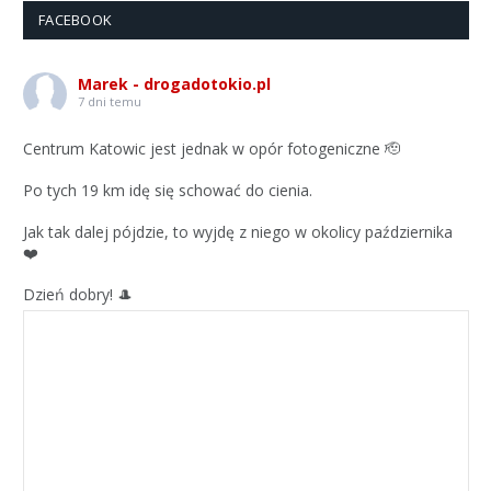
FACEBOOK
Marek - drogadotokio.pl
7 dni temu
Centrum Katowic jest jednak w opór fotogeniczne 🫡
Po tych 19 km idę się schować do cienia.
Jak tak dalej pójdzie, to wyjdę z niego w okolicy października
❤️
Dzień dobry! 🎩