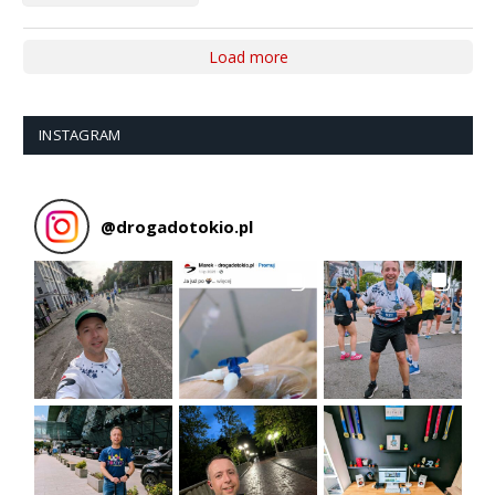
Load more
INSTAGRAM
@
drogadotokio.pl