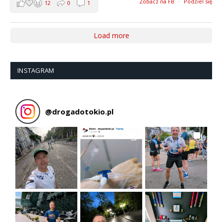
Zobacz na FB
·
Podziel się
12
0
1
Load more
INSTAGRAM
@
drogadotokio.pl