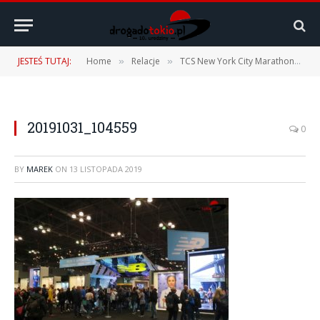
JESTEŚ TUTAJ:
Home
Relacje
TCS New York City Marathon 2019 – 03.11.2019 r.
»
»
20191031_104559
0
BY
MAREK
ON
13 LISTOPADA 2019