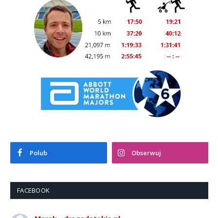
Polub
Obserwuj
FACEBOOK