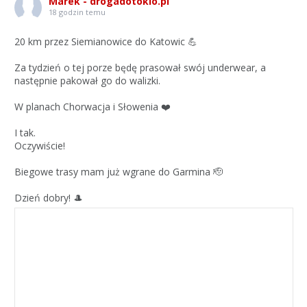
Marek - drogadotokio.pl
18 godzin temu
20 km przez Siemianowice do Katowic 💪
Za tydzień o tej porze będę prasował swój underwear, a
następnie pakował go do walizki.
W planach Chorwacja i Słowenia ❤️
I tak.
Oczywiście!
Biegowe trasy mam już wgrane do Garmina 🫡
Dzień dobry! 🎩