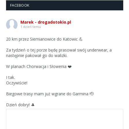
FACEBOOK
Marek - drogadotokio.pl
1 dzień temu
20 km przez Siemianowice do Katowic 💪
Za tydzień o tej porze będę prasował swój underwear, a
następnie pakował go do walizki.
W planach Chorwacja i Słowenia ❤️
I tak.
Oczywiście!
Biegowe trasy mam już wgrane do Garmina 🫡
Dzień dobry! 🎩