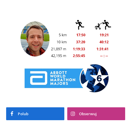
Polub
Obserwuj