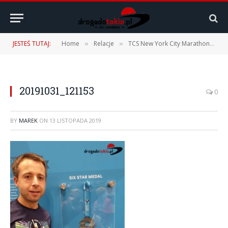
JESTEŚ TUTAJ:
Home
Relacje
TCS New York City Marathon 2019 – 03.11.2019 r.
»
»
20191031_121153
0
BY
MAREK
ON
13 LISTOPADA 2019