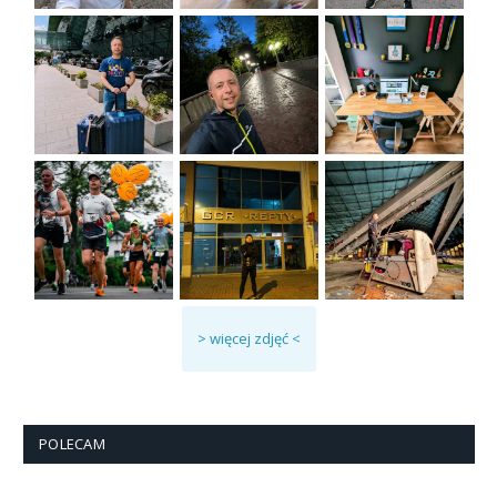
> więcej zdjęć <
POLECAM