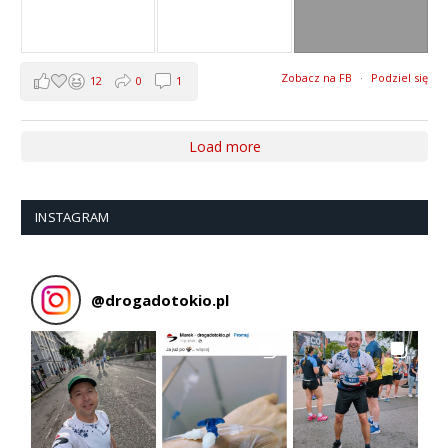
Zobacz na FB
·
Podziel się
12
0
1
Load more
INSTAGRAM
@
drogadotokio.pl