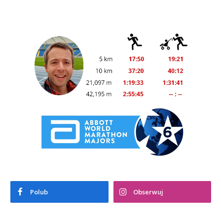
Polub
Obserwuj