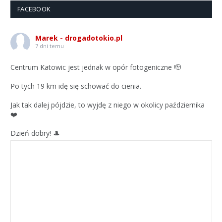
FACEBOOK
Marek - drogadotokio.pl
7 dni temu
Centrum Katowic jest jednak w opór fotogeniczne 🫡
Po tych 19 km idę się schować do cienia.
Jak tak dalej pójdzie, to wyjdę z niego w okolicy października
❤️
Dzień dobry! 🎩