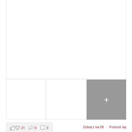
+
Zobacz na FB
·
Podziel się
21
0
3