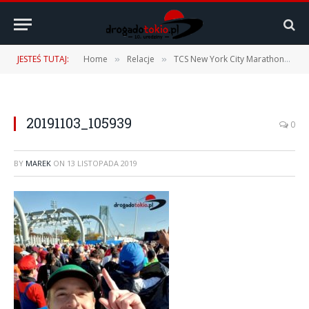
JESTEŚ TUTAJ:
Home
Relacje
TCS New York City Marathon 2019 – 03.11.2019 r.
»
»
20191103_105939
0
BY
MAREK
ON
13 LISTOPADA 2019