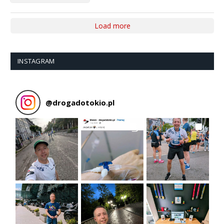
Load more
INSTAGRAM
@
drogadotokio.pl