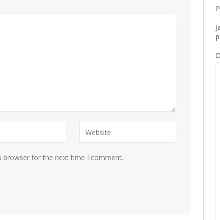
P
J
p
D
s browser for the next time I comment.