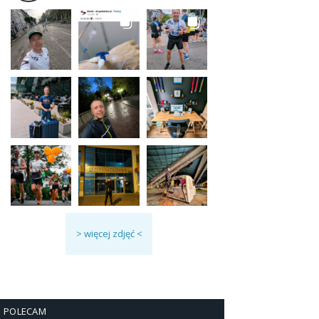
> więcej zdjęć <
POLECAM