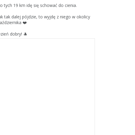
o tych 19 km idę się schować do cienia.
ak tak dalej pójdzie, to wyjdę z niego w okolicy
aździernika ❤️
zień dobry! 🎩