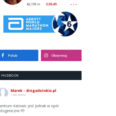
Polub
Obserwuj
FACEBOOK
Marek - drogadotokio.pl
7 dni temu
entrum Katowic jest jednak w opór
otogeniczne 🫡