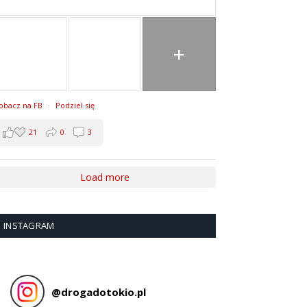
+
obacz na FB
·
Podziel się
21
0
3
Load more
INSTAGRAM
@
drogadotokio.pl