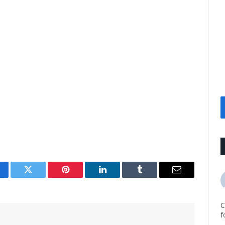
cebook
Twitter
Pinterest
LinkedIn
Tumblr
Email
C
f