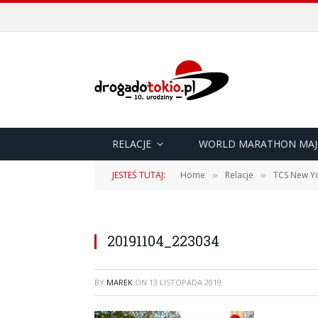
RELACJE
WORLD MARATHON MAJ
JESTEŚ TUTAJ:
Home
Relacje
TCS New Yo
»
»
20191104_223034
BY
MAREK
ON
13 LISTOPADA 2019