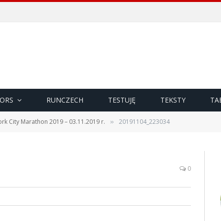
ORS
RUNCZECH
TESTUJĘ
TEKSTY
TA
rk City Marathon 2019 – 03.11.2019 r.
20191104_223034
»
0