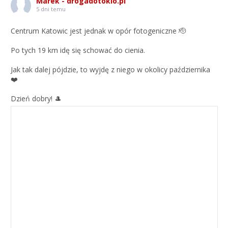
Marek - drogadotokio.pl
5 dni temu
Centrum Katowic jest jednak w opór fotogeniczne 🫡
Po tych 19 km idę się schować do cienia.
Jak tak dalej pójdzie, to wyjdę z niego w okolicy października
❤️
Dzień dobry! 🎩