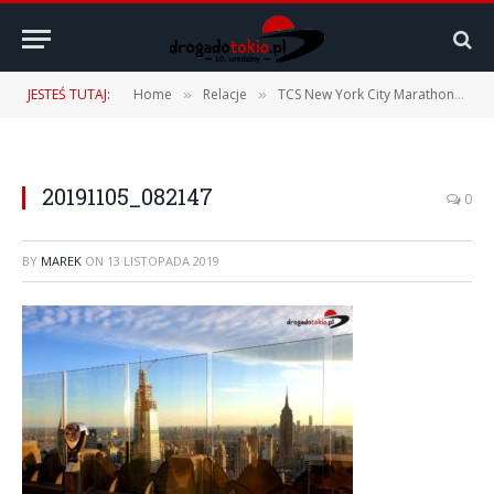
JESTEŚ TUTAJ:
Home
Relacje
TCS New York City Marathon 2019 – 03.11.2019 r.
»
»
20191105_082147
0
BY
MAREK
ON
13 LISTOPADA 2019