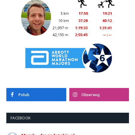
Polub
Obserwuj
FACEBOOK