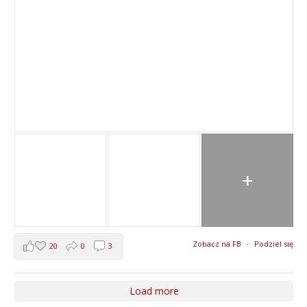
+
Zobacz na FB
·
Podziel się
20
0
3
Load more