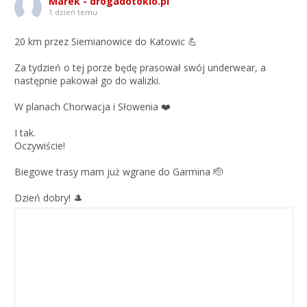
Marek - drogadotokio.pl
1 dzień temu
20 km przez Siemianowice do Katowic 💪
Za tydzień o tej porze będę prasował swój underwear, a
następnie pakował go do walizki.
W planach Chorwacja i Słowenia ❤️
I tak.
Oczywiście!
Biegowe trasy mam już wgrane do Garmina 🫡
Dzień dobry! 🎩