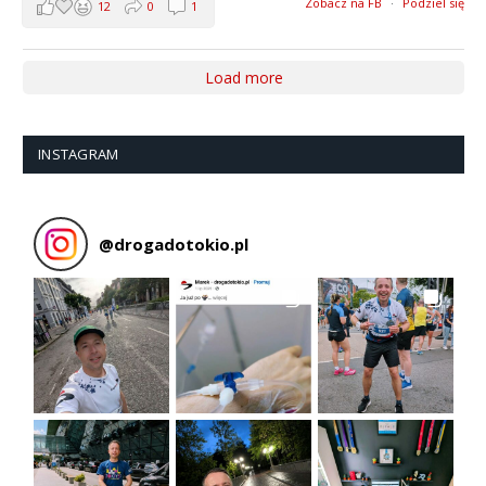
Zobacz na FB
·
Podziel się
12
0
1
Load more
INSTAGRAM
@
drogadotokio.pl