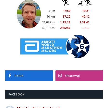
Polub
Obserwuj
FACEBOOK