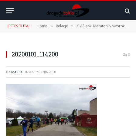
JESTEŚ TUTAJ:
Home
Relacje
XIV Śląski Maraton Noworoczny Cyborg – 01.01.2020 r.
»
»
20200101_114200
0
BY
MAREK
ON
4 STYCZNIA 2020