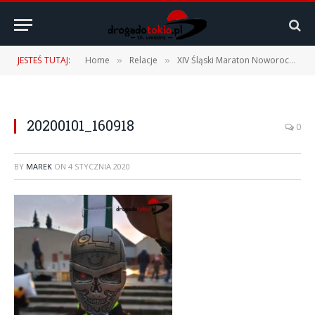
JESTEŚ TUTAJ:
Home
Relacje
XIV Śląski Maraton Noworoczny Cyborg – 01.01.2020 r.
»
»
20200101_160918
0
BY
MAREK
ON
4 STYCZNIA 2020