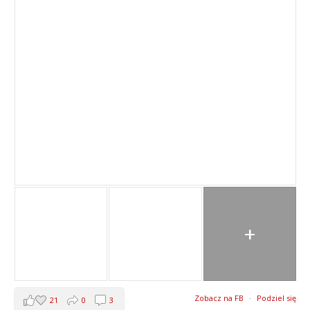
+
Zobacz na FB
·
Podziel się
21
0
3