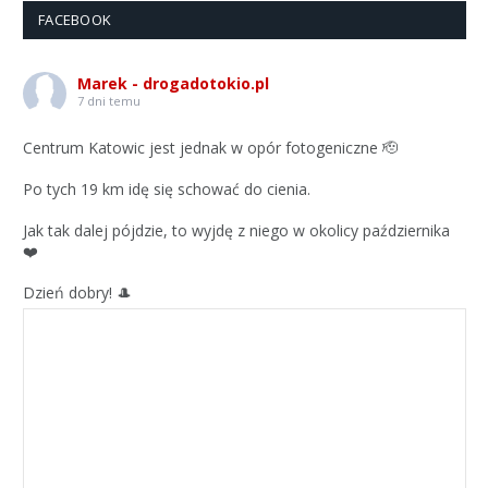
FACEBOOK
Marek - drogadotokio.pl
7 dni temu
Centrum Katowic jest jednak w opór fotogeniczne 🫡
Po tych 19 km idę się schować do cienia.
Jak tak dalej pójdzie, to wyjdę z niego w okolicy października
❤️
Dzień dobry! 🎩