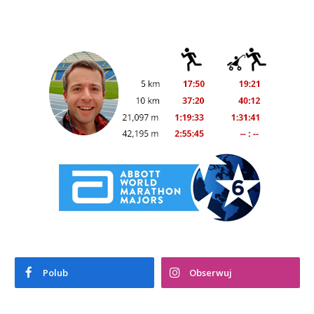
Polub
Obserwuj