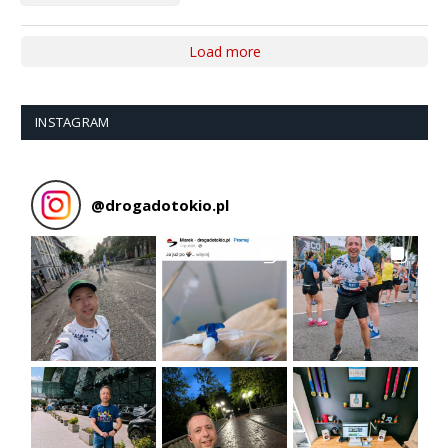
Load more
INSTAGRAM
@
drogadotokio.pl