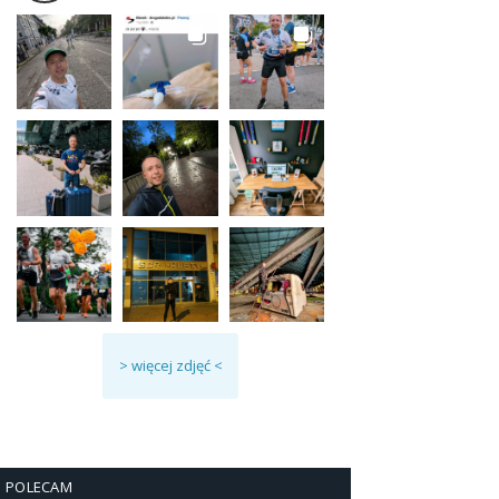
> więcej zdjęć <
POLECAM