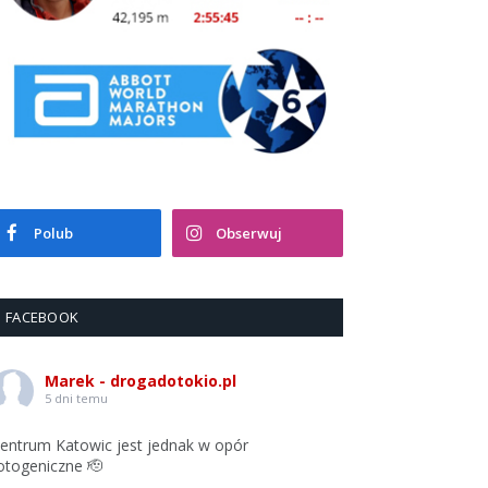
Polub
Obserwuj
FACEBOOK
Marek - drogadotokio.pl
5 dni temu
entrum Katowic jest jednak w opór
otogeniczne 🫡