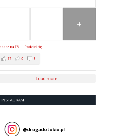
+
obacz na FB
·
Podziel się
17
0
3
Load more
INSTAGRAM
@
drogadotokio.pl