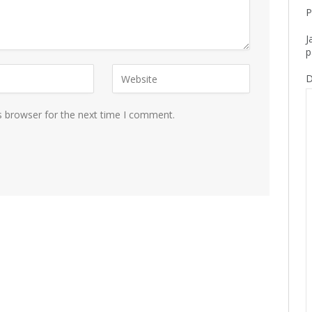
P
J
p
D
s browser for the next time I comment.