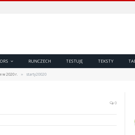
ORS
RUNCZECH
TESTUJĘ
TEKSTY
TA
w w 2020 r.
starty20020
»
0