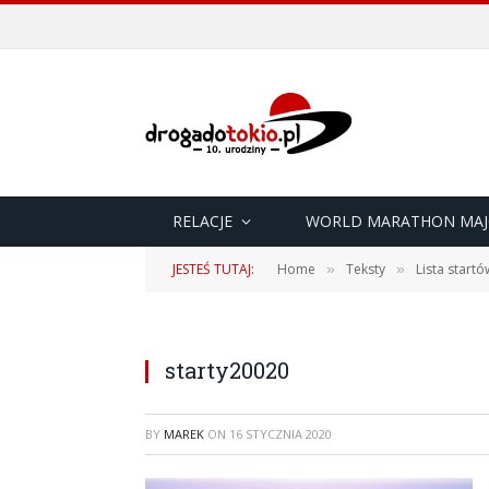
RELACJE
WORLD MARATHON MAJ
JESTEŚ TUTAJ:
Home
Teksty
Lista startó
»
»
starty20020
BY
MAREK
ON
16 STYCZNIA 2020