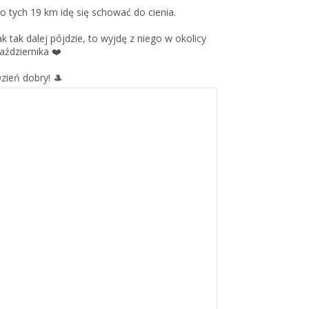
o tych 19 km idę się schować do cienia.
ak tak dalej pójdzie, to wyjdę z niego w okolicy
aździernika ❤️
zień dobry! 🎩