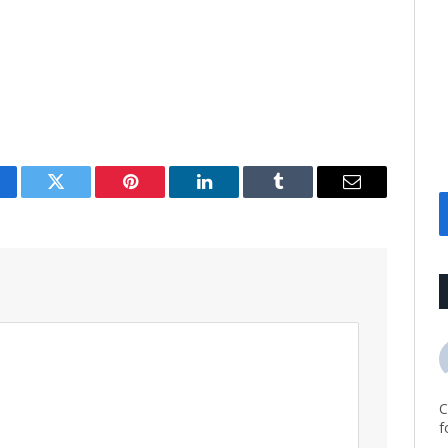
cebook
Twitter
Pinterest
LinkedIn
Tumblr
Email
C
f