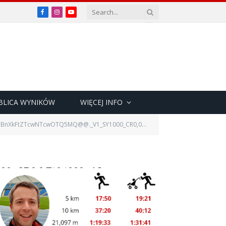
Facebook
Instagram
YouTube
BLICA WYNIKÓW
WIĘCEJ INFO
ZTcwNTcwOTQ5MQ@@._V1_SY1000_CR0,0,710,1000_AL_
CR0,0,710,1000_AL_
0