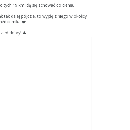
o tych 19 km idę się schować do cienia.
ak tak dalej pójdzie, to wyjdę z niego w okolicy
aździernika ❤️
zień dobry! 🎩