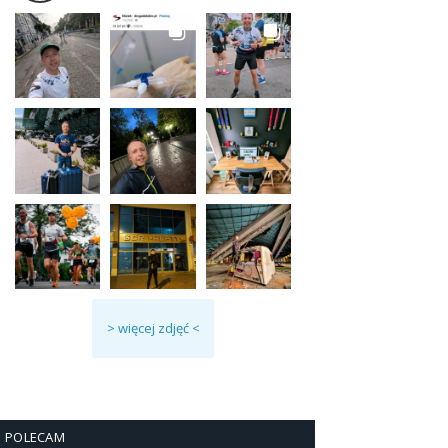
> więcej zdjęć <
POLECAM