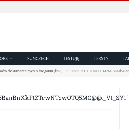
ORS
RUNCZECH
TESTUJĘ
TEKSTY
TA
lmów dokumentalnych o bieganiu [linki].
MV5BMTI1ODA0OTM2M15BMl5BanBnXkFt
»
anBnXkFtZTcwNTcwOTQ5MQ@@._V1_SY1000_