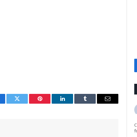
cebook
Twitter
Pinterest
LinkedIn
Tumblr
Email
C
f