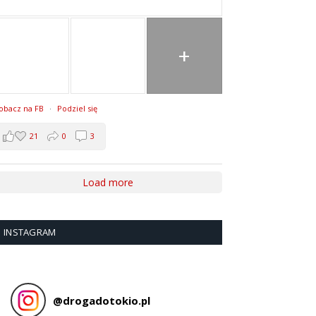
+
obacz na FB
·
Podziel się
21
0
3
Load more
INSTAGRAM
@
drogadotokio.pl