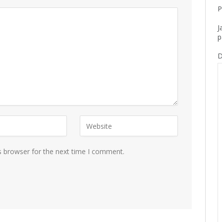
P
J
p
D
s browser for the next time I comment.