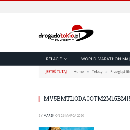
RELACJE
WORLD MARATHON MAJ
JESTEŚ TUTAJ:
Home
Teksty
Przegląd fi
»
»
MV5BMTI1ODA0OTM2M15BMl5B
BY
MAREK
ON
26 MARCA 2020