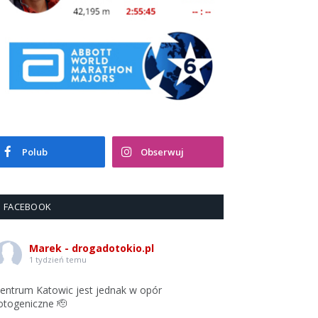
Polub
Obserwuj
FACEBOOK
Marek - drogadotokio.pl
1 tydzień temu
entrum Katowic jest jednak w opór
otogeniczne 🫡