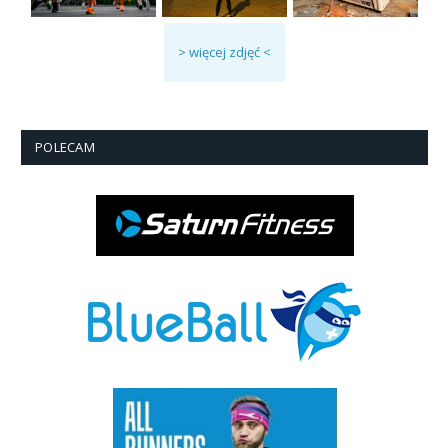
> więcej zdjęć <
POLECAM