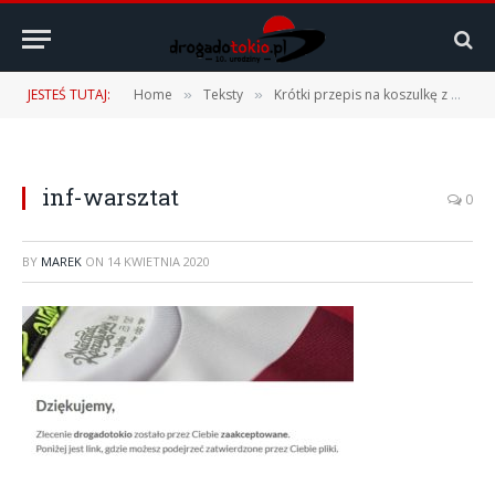
JESTEŚ TUTAJ:
Home
Teksty
Krótki przepis na koszulkę z własnym nadrukiem.
»
»
inf-warsztat
0
BY
MAREK
ON
14 KWIETNIA 2020