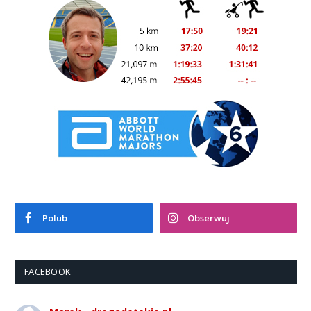
Polub
Obserwuj
FACEBOOK