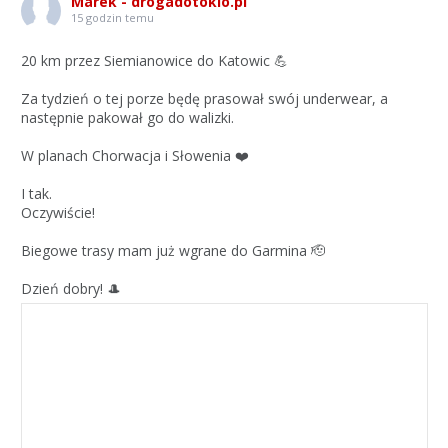
Marek - drogadotokio.pl
15 godzin temu
20 km przez Siemianowice do Katowic 💪
Za tydzień o tej porze będę prasował swój underwear, a
następnie pakował go do walizki.
W planach Chorwacja i Słowenia ❤️
I tak.
Oczywiście!
Biegowe trasy mam już wgrane do Garmina 🫡
Dzień dobry! 🎩