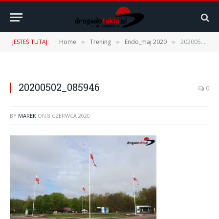
JESTEŚ TUTAJ:
Home
Trening
Endo_maj 2020
20200502_085946
»
»
»
20200502_085946
0
BY
MAREK
ON
8 CZERWCA 2020