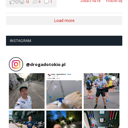
Zobacz na FB
·
Podziel się
12
0
1
Load more
INSTAGRAM
@
drogadotokio.pl