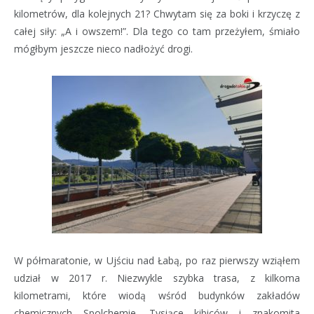
kilometrów, dla kolejnych 21? Chwytam się za boki i krzyczę z
całej siły: „A i owszem!”. Dla tego co tam przeżyłem, śmiało
mógłbym jeszcze nieco nadłożyć drogi.
W półmaratonie, w Ujściu nad Łabą, po raz pierwszy wziąłem
udział w 2017 r. Niezwykle szybka trasa, z kilkoma
kilometrami, które wiodą wśród budynków zakładów
chemicznych Spolchemie. Tysiące kibiców i znakomita