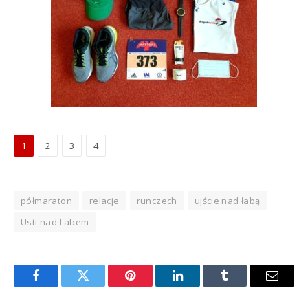
1
2
3
4
półmaraton
relacje
runczech
ujście nad łabą
Usti nad Labem
Facebook
Twitter
Pinterest
LinkedIn
Tumblr
Email