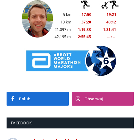
Polub
Obserwuj
FACEBOOK