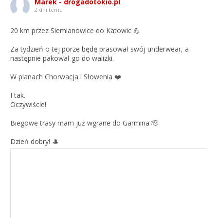
Marek - drogadotokio.pl
2 dni temu
20 km przez Siemianowice do Katowic 💪
Za tydzień o tej porze będę prasował swój underwear, a
następnie pakował go do walizki.
W planach Chorwacja i Słowenia ❤️
I tak.
Oczywiście!
Biegowe trasy mam już wgrane do Garmina 🫡
Dzień dobry! 🎩