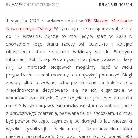
BY
MAREK
ON
23 WRZEŚNIA 2020
RELACJE
,
RUNCZECH
1 stycznia 2020 r. wziąłem udział w
XIV Śląskim Maratonie
Noworocznym Cyborg
. W życiu bym się nie spodziewał, że aż
do 18 września, będzie to mój jedyny start w 2020 r.
Sponsorem tego stanu rzeczy był COVID-19 i kolejne
obostrzenia, które szturmem wdzierały się do Biuletynu
Informacji Publicznej. Pozamykali kina, place zabaw i… lasy
(?!?). O imprezach biegowych mogliśmy, bądź w wielu
przypadkach – nadal możemy, co najwyżej pomarzyć. Biegi
zostały albo odwołane, albo przeniesione za kolejny rok.
Niejednokrotnie decydowano się na ich organizacje w
warunkach wirtualnych. Takie biegnie nie jest jednak nie dla
mnie. Gdy tylko pojawiła się możliwość startu w półmaratonie
z prawdziwego zdarzenia, bez wahania się zgodziłem. To miał
być powrót do tego, czym żyję od dobrych 8 lat. Mieszanki
wysiłku, rywalizacji i wielu emocji. Ukoronowaniem kilku
miesięcy przygotowań. Czy było warto jechać ponad 500