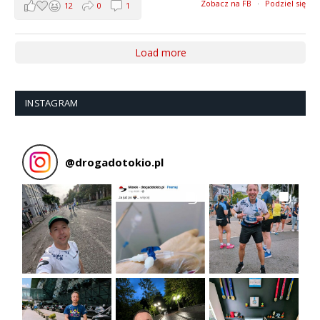
Zobacz na FB
·
Podziel się
12
0
1
Load more
INSTAGRAM
@
drogadotokio.pl