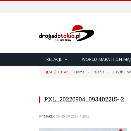
RELACJE
WORLD MARATHON MAJ
JESTEŚ TUTAJ:
Home
Relacje
X Tyski Pół
»
»
PXL_20220904_093402215~2
BY
MAREK
ON
10 WRZEŚNIA 2022