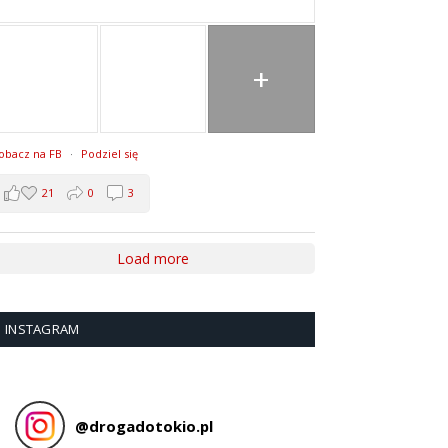
+
obacz na FB
·
Podziel się
21
0
3
Load more
INSTAGRAM
@
drogadotokio.pl