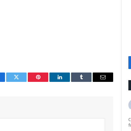
cebook
Twitter
Pinterest
LinkedIn
Tumblr
Email
C
f