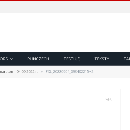
ORS
RUNCZECH
TESTUJĘ
TEKSTY
TA
maraton – 04.09.2022 r.
PXL_20220904_093402215~2
»
0