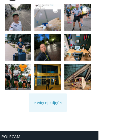
> więcej zdjęć <
POLECAM