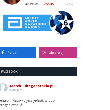
Polub
Obserwuj
FACEBOOK
Marek - drogadotokio.pl
6 dni temu
entrum Katowic jest jednak w opór
otogeniczne 🫡