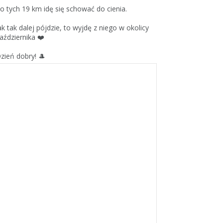
o tych 19 km idę się schować do cienia.
ak tak dalej pójdzie, to wyjdę z niego w okolicy
aździernika ❤️
zień dobry! 🎩