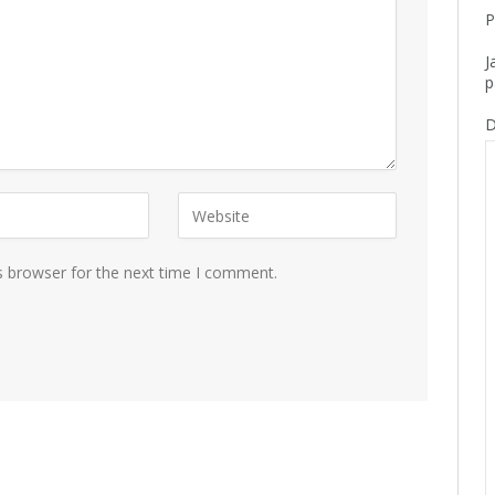
P
J
p
D
s browser for the next time I comment.