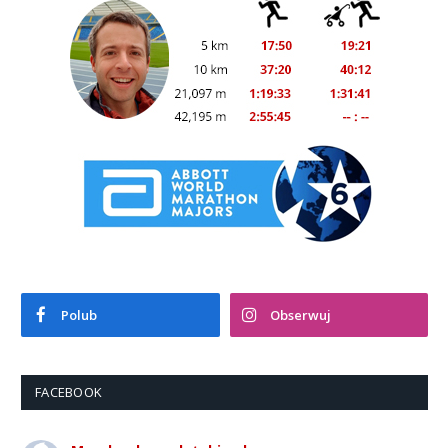
Polub
Obserwuj
FACEBOOK