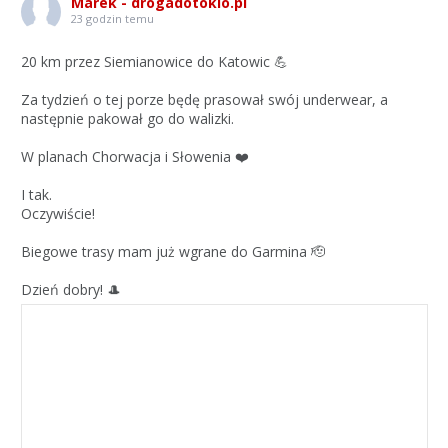
Marek - drogadotokio.pl
23 godzin temu
20 km przez Siemianowice do Katowic 💪
Za tydzień o tej porze będę prasował swój underwear, a
następnie pakował go do walizki.
W planach Chorwacja i Słowenia ❤️
I tak.
Oczywiście!
Biegowe trasy mam już wgrane do Garmina 🫡
Dzień dobry! 🎩