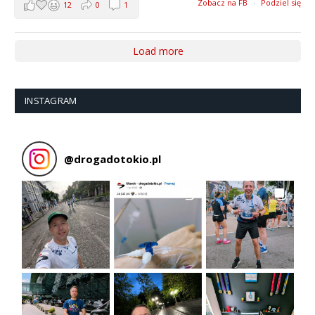
Zobacz na FB
·
Podziel się
12
0
1
Load more
INSTAGRAM
@
drogadotokio.pl