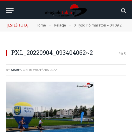
JESTEŚ TUTAJ:
Home
Relacje
X Tyski Półmaraton – 04.09.2022 r.
»
»
PXL_20220904_093404062~2
0
BY
MAREK
ON
10 WRZEŚNIA 2022