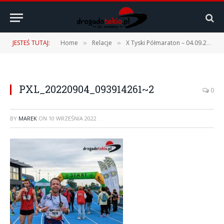
JESTEŚ TUTAJ:
Home
Relacje
X Tyski Półmaraton – 04.09.2022 r.
»
»
PXL_20220904_093914261~2
0
BY
MAREK
ON
10 WRZEŚNIA 2022