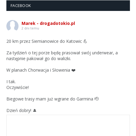
FACEBOOK
Marek - drogadotokio.pl
2 dni temu
20 km przez Siemianowice do Katowic 💪
Za tydzień o tej porze będę prasował swój underwear, a
następnie pakował go do walizki.
W planach Chorwacja i Słowenia ❤️
I tak.
Oczywiście!
Biegowe trasy mam już wgrane do Garmina 🫡
Dzień dobry! 🎩