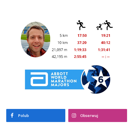
Polub
Obserwuj