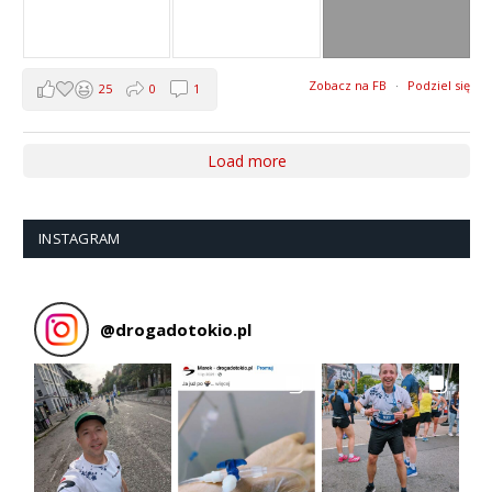
Zobacz na FB
·
Podziel się
25
0
1
Load more
INSTAGRAM
@
drogadotokio.pl