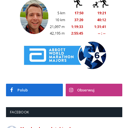
Polub
Obserwuj
FACEBOOK