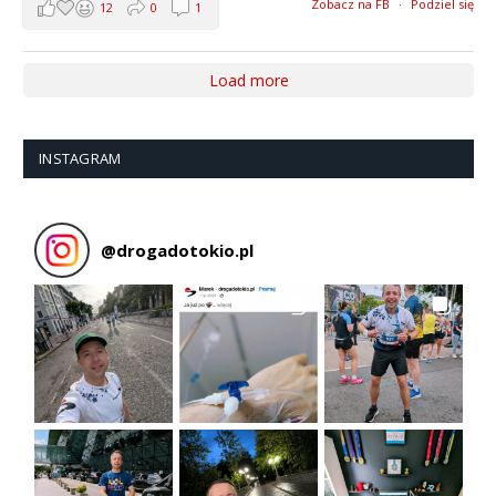
Zobacz na FB
·
Podziel się
12
0
1
Load more
INSTAGRAM
@
drogadotokio.pl