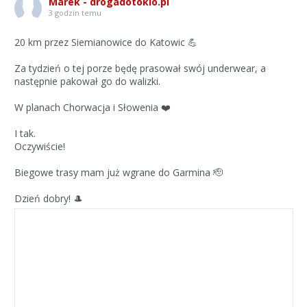
Marek - drogadotokio.pl
3 godzin temu
20 km przez Siemianowice do Katowic 💪
Za tydzień o tej porze będę prasował swój underwear, a
następnie pakował go do walizki.
W planach Chorwacja i Słowenia ❤️
I tak.
Oczywiście!
Biegowe trasy mam już wgrane do Garmina 🫡
Dzień dobry! 🎩