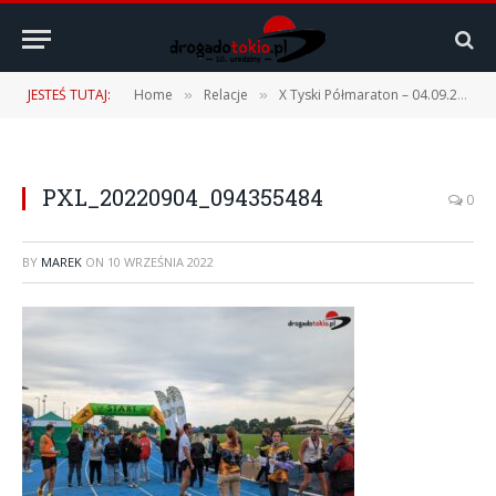
JESTEŚ TUTAJ:
Home
Relacje
X Tyski Półmaraton – 04.09.2022 r.
»
»
PXL_20220904_094355484
0
BY
MAREK
ON
10 WRZEŚNIA 2022