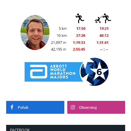
Polub
Obserwuj
FACEBOOK