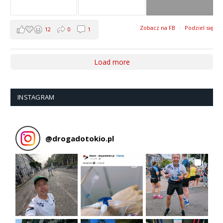
Zobacz na FB
·
Podziel się
12
0
1
Load more
INSTAGRAM
@
drogadotokio.pl