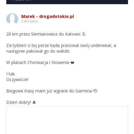
Marek - drogadotokio.pl
2 dni temu
20 km przez Siemianowice do Katowic 💪
Za tydzień o tej porze będę prasował swój underwear, a
następnie pakował go do walizki.
W planach Chorwacja i Słowenia ❤️
I tak.
Oczywiście!
Biegowe trasy mam już wgrane do Garmina 🫡
Dzień dobry! 🎩